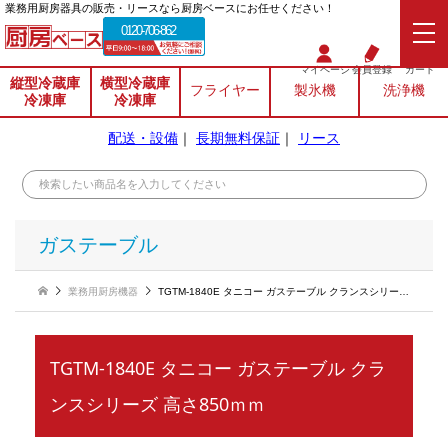
業務⽤厨房器具の販売・リースなら厨房ベースにお任せください！
0120-706-862
マイページ
会員登録
カート
縦型冷蔵庫
横型冷蔵庫
フライヤー
製氷機
洗浄機
冷凍庫
冷凍庫
配送・設備
｜
長期無料保証
｜
リース
ガステーブル
業務用厨房機器
TGTM-1840E タニコー ガステーブル クランスシリーズ 高さ850ｍｍ
TGTM-1840E タニコー ガステーブル クラ
ンスシリーズ 高さ850ｍｍ