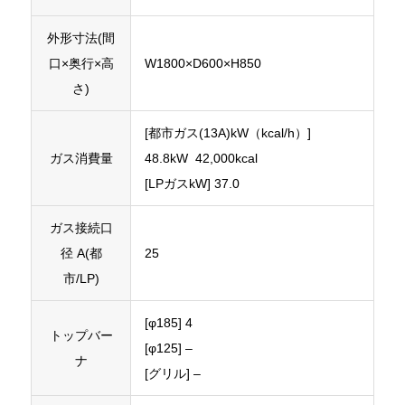
外形寸法(間
口×奥行×高
W1800×D600×H850
さ)
[都市ガス(13A)kW（kcal/h）]
ガス消費量
48.8kW 42,000kcal
[LPガスkW] 37.0
ガス接続口
径 A(都
25
市/LP)
[φ185] 4
トップバー
[φ125] –
ナ
[グリル] –