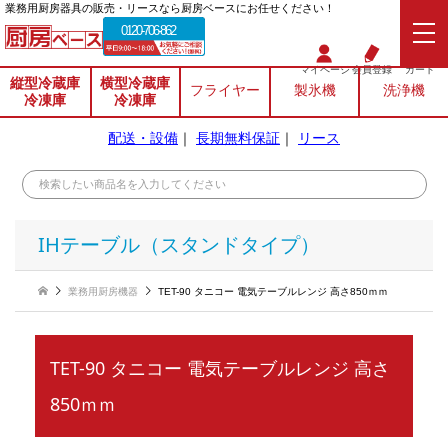
業務⽤厨房器具の販売・リースなら厨房ベースにお任せください！
0120-706-862
マイページ
会員登録
カート
縦型冷蔵庫
横型冷蔵庫
フライヤー
製氷機
洗浄機
冷凍庫
冷凍庫
配送・設備
｜
長期無料保証
｜
リース
IHテーブル（スタンドタイプ）
業務用厨房機器
TET-90 タニコー 電気テーブルレンジ 高さ850ｍｍ
TET-90 タニコー 電気テーブルレンジ 高さ
850ｍｍ