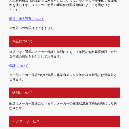
大型厨房機器（調理台も含みます）については、各メーカーが手配する運送
便を使います。（メーカー使用の運送便は配達地域によっても異なりま
す。）
配送・搬入設置について
※海外へのお届けはできません。
保証について
当店では、通常のメーカー保証１年間に加えて１年間の無料延長保証、合計
２年間の保証をお付けしております。
保証について
※一部メーカー保証のない製品（作業台やシンク等の板金製品）は対象外と
なります。
納期について
配送はメーカー直送になります。メーカーの在庫状況及び納品地域により異
なります。
アフターサービス