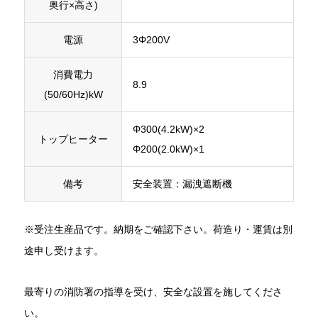
奥行×高さ)
電源
3Φ200V
消費電力
8.9
(50/60Hz)kW
Φ300(4.2kW)×2
トップヒーター
Φ200(2.0kW)×1
備考
安全装置：漏洩遮断機
※受注生産品です。納期をご確認下さい。荷造り・運賃は別
途申し受けます。
最寄りの消防署の指導を受け、安全な設置を施してくださ
い。