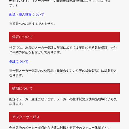
便を使います。（メーカー使用の運送便は配達地域によっても異なりま
す。）
配送・搬入設置について
※海外へのお届けはできません。
保証について
当店では、通常のメーカー保証１年間に加えて１年間の無料延長保証、合計
２年間の保証をお付けしております。
保証について
※一部メーカー保証のない製品（作業台やシンク等の板金製品）は対象外と
なります。
納期について
配送はメーカー直送になります。メーカーの在庫状況及び納品地域により異
なります。
アフターサービス
全国各地のメーカー拠点から迅速に対応する万全のフォロー体制です。