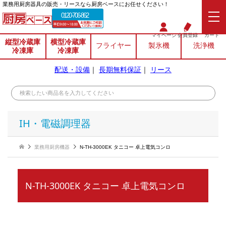
業務⽤厨房器具の販売・リースなら厨房ベースにお任せください！
0120-706-862
マイページ
会員登録
カート
縦型冷蔵庫
横型冷蔵庫
フライヤー
製氷機
洗浄機
冷凍庫
冷凍庫
配送・設備
｜
長期無料保証
｜
リース
IH・電磁調理器
業務用厨房機器
N-TH-3000EK タニコー 卓上電気コンロ
N-TH-3000EK タニコー 卓上電気コンロ