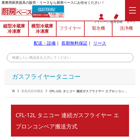
業務⽤厨房器具の販売・リースなら厨房ベースにお任せください！
0120-706-862
マイページ
会員登録
カート
縦型冷蔵庫
横型冷蔵庫
フライヤー
製氷機
洗浄機
冷凍庫
冷凍庫
配送・設備
｜
長期無料保証
｜
リース
ガスフライヤータニコー
業務用厨房機器
CFL-12L タニコー 連続ガスフライヤー エプロンコンベア搬送方式
CFL-12L タニコー 連続ガスフライヤー エ
プロンコンベア搬送方式