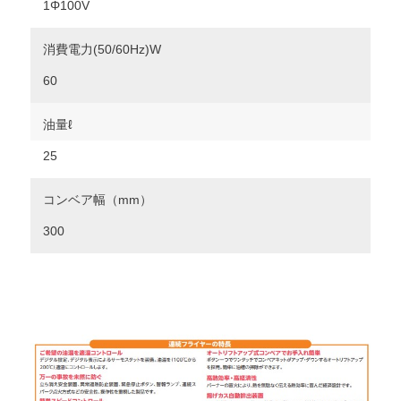
1Φ100V
消費電力(50/60Hz)W
60
油量ℓ
25
コンベア幅（mm）
300