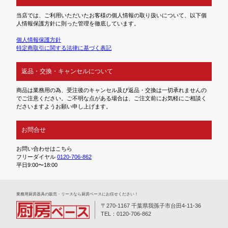
当店では、ご利用いただいたお客様の個人情報の取り扱いについて、以下個
人情報保護方針に則った管理を徹底しています。
個人情報保護方針
特定商取引に関する法律に基づく表記
返品・交換・キャンセルについて
商品は業務用の為、受注後のキャンセル及び返品・交換は一切承れませんの
でご注意ください。ご不明な点がある場合は、ご注文前にお気軽にご相談く
ださいますようお願い申し上げます。
お問合せ
お問い合わせはこちら
フリーダイヤル
0120-706-862
平日9:00〜18:00
業務⽤厨房器具の販売・リースなら厨房ベースにお任せください！
〒270-1167 千葉県我孫子市台田4-11-36
TEL：0120-706-862