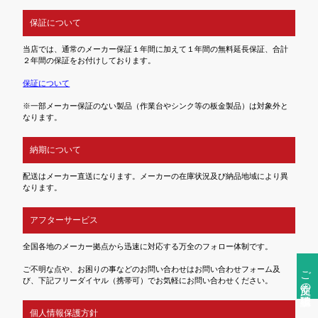
保証について
当店では、通常のメーカー保証１年間に加えて１年間の無料延長保証、合計
２年間の保証をお付けしております。
保証について
※一部メーカー保証のない製品（作業台やシンク等の板金製品）は対象外と
なります。
納期について
配送はメーカー直送になります。メーカーの在庫状況及び納品地域により異
なります。
アフターサービス
全国各地のメーカー拠点から迅速に対応する万全のフォロー体制です。
ご注文前の確認事項
ご不明な点や、お困りの事などのお問い合わせはお問い合わせフォーム及
び、下記フリーダイヤル（携帯可）でお気軽にお問い合わせください。
個人情報保護方針