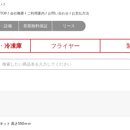
い！
TOP
会社概要
ご利用案内
お問い合わせ
お支払方法
・設備
長期無料保証
リース
・
冷凍庫
フライヤー
ネット 高さ550ｍｍ