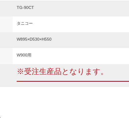
TG-90CT
タニコー
W895×D530×H550
W900用
※受注生産品となります。
1