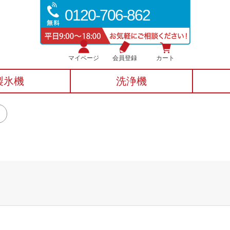
0120-706-862
マイページ
会員登録
カート
製氷機
洗浄機