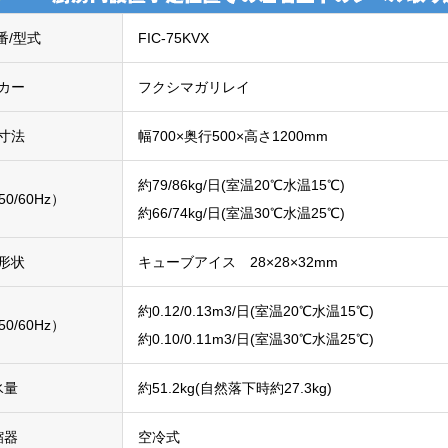
番/型式
FIC-75KVX
カー
フクシマガリレイ
寸法
幅700×奥行500×高さ1200mm
約79/86kg/日(室温20℃水温15℃)
0/60Hz）
約66/74kg/日(室温30℃水温25℃)
形状
キューブアイス 28×28×32mm
約0.12/0.13m3/日(室温20℃水温15℃)
0/60Hz）
約0.10/0.11m3/日(室温30℃水温25℃)
氷量
約51.2kg(自然落下時約27.3kg)
縮器
空冷式