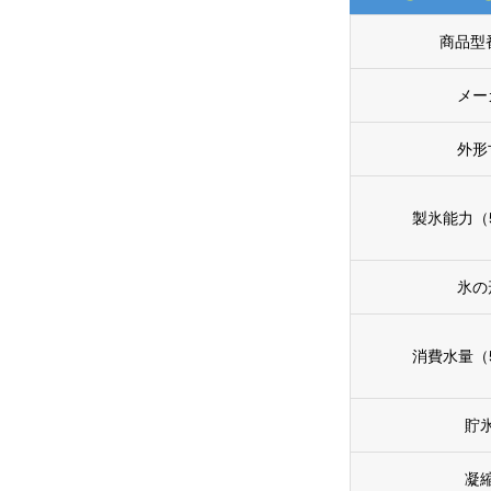
商品型
メー
外形
製氷能力（5
氷の
消費水量（5
貯
凝