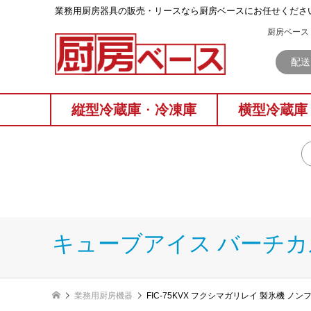
業務⽤厨房器具の販売・リースなら厨房ベースにお任せくださ
厨房ベース 
配送
縦型冷蔵庫
・
冷凍庫
横型冷蔵庫
キューブアイス バーチ
業務用厨房機器
FIC-75KVX フクシマガリレイ 製氷機 ノ