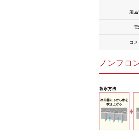
製品
電
コメ
ノンフロン 