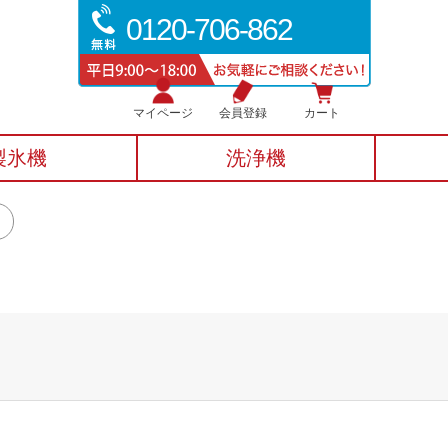
0120-706-862
マイページ
会員登録
カート
製氷機
洗浄機