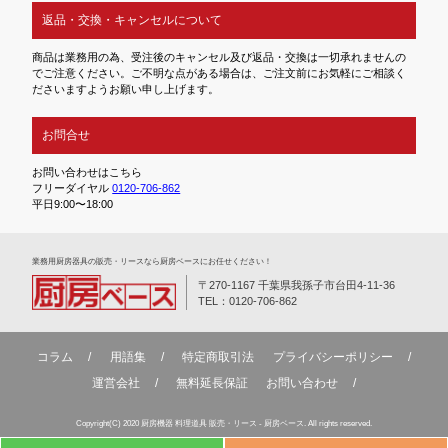
返品・交換・キャンセルについて
商品は業務用の為、受注後のキャンセル及び返品・交換は一切承れませんの
でご注意ください。ご不明な点がある場合は、ご注文前にお気軽にご相談く
ださいますようお願い申し上げます。
お問合せ
お問い合わせはこちら
フリーダイヤル
0120-706-862
平日9:00〜18:00
業務⽤厨房器具の販売・リースなら厨房ベースにお任せください！
〒270-1167 千葉県我孫子市台田4-11-36
TEL：0120-706-862
コラム
用語集
特定商取引法
プライバシーポリシー
運営会社
無料延⻑保証
お問い合わせ
Copyright(C) 2020 厨房機器 料理道具 販売・リース - 厨房ベース. All rights reserved.