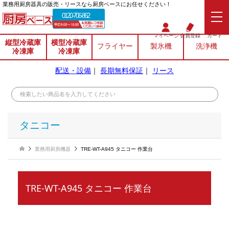
業務⽤厨房器具の販売・リースなら厨房ベースにお任せください！
0120-706-862
マイページ
会員登録
カート
縦型冷蔵庫
横型冷蔵庫
フライヤー
製氷機
洗浄機
冷凍庫
冷凍庫
配送・設備
｜
長期無料保証
｜
リース
タニコー
業務用厨房機器
TRE-WT-A945 タニコー 作業台
TRE-WT-A945 タニコー 作業台