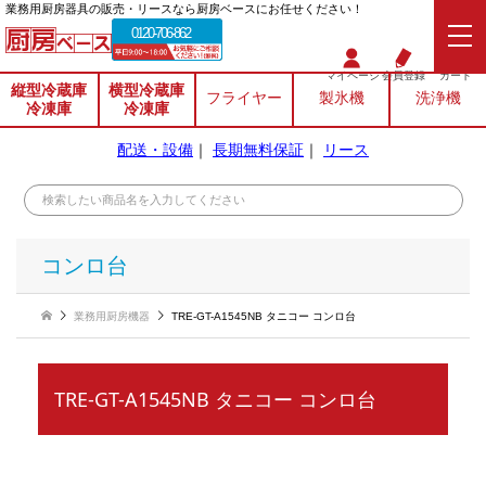
業務⽤厨房器具の販売・リースなら厨房ベースにお任せください！
0120-706-862
マイページ
会員登録
カート
縦型冷蔵庫
横型冷蔵庫
フライヤー
製氷機
洗浄機
冷凍庫
冷凍庫
配送・設備
｜
長期無料保証
｜
リース
コンロ台
業務用厨房機器
TRE-GT-A1545NB タニコー コンロ台
TRE-GT-A1545NB タニコー コンロ台