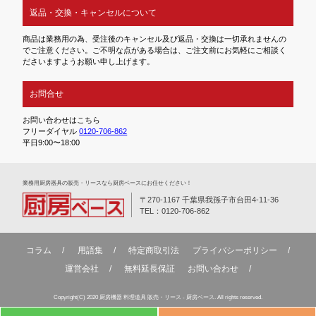
返品・交換・キャンセルについて
商品は業務用の為、受注後のキャンセル及び返品・交換は一切承れませんの
でご注意ください。ご不明な点がある場合は、ご注文前にお気軽にご相談く
ださいますようお願い申し上げます。
お問合せ
お問い合わせはこちら
フリーダイヤル
0120-706-862
平日9:00〜18:00
業務⽤厨房器具の販売・リースなら厨房ベースにお任せください！
〒270-1167 千葉県我孫子市台田4-11-36
TEL：0120-706-862
コラム
用語集
特定商取引法
プライバシーポリシー
運営会社
無料延⻑保証
お問い合わせ
Copyright(C) 2020 厨房機器 料理道具 販売・リース - 厨房ベース. All rights reserved.