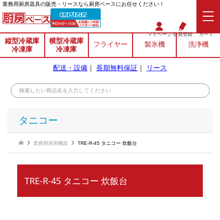
業務⽤厨房器具の販売・リースなら厨房ベースにお任せください！
0120-706-862
マイページ
会員登録
カート
縦型冷蔵庫
横型冷蔵庫
フライヤー
製氷機
洗浄機
冷凍庫
冷凍庫
配送・設備
｜
長期無料保証
｜
リース
タニコー
業務用厨房機器
TRE-R-45 タニコー 炊飯台
TRE-R-45 タニコー 炊飯台