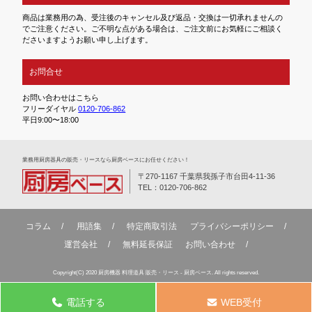
商品は業務用の為、受注後のキャンセル及び返品・交換は一切承れませんの
でご注意ください。ご不明な点がある場合は、ご注文前にお気軽にご相談く
ださいますようお願い申し上げます。
お問合せ
お問い合わせはこちら
フリーダイヤル
0120-706-862
平日9:00〜18:00
業務⽤厨房器具の販売・リースなら厨房ベースにお任せください！
〒270-1167 千葉県我孫子市台田4-11-36
TEL：0120-706-862
コラム
用語集
特定商取引法
プライバシーポリシー
運営会社
無料延⻑保証
お問い合わせ
Copyright(C) 2020 厨房機器 料理道具 販売・リース - 厨房ベース. All rights reserved.
電話する
WEB受付