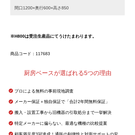
間口1200×奥行600×高さ850
※H800
は受注生産品にてうけたまわります。
商品コード：117683
厨房ベースが選ばれる5つの理由
プロによる無料の事前現地調査
メーカー保証＋独自保証で「合計2年間無料保証」
搬入・設置工事から旧機器の引取処分まで一挙解決
特定メーカーに偏らない、最適な機種の比較提案
顧客満足度3冠達成！通販の利便性と対面サポートの安