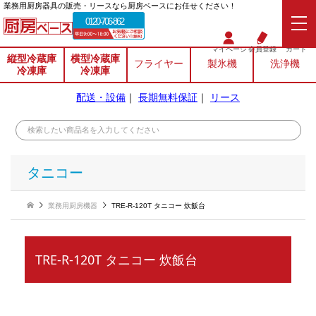
業務⽤厨房器具の販売・リースなら厨房ベースにお任せください！
0120-706-862
マイページ
会員登録
カート
縦型冷蔵庫
横型冷蔵庫
フライヤー
製氷機
洗浄機
冷凍庫
冷凍庫
配送・設備
｜
長期無料保証
｜
リース
タニコー
業務用厨房機器
TRE-R-120T タニコー 炊飯台
TRE-R-120T タニコー 炊飯台