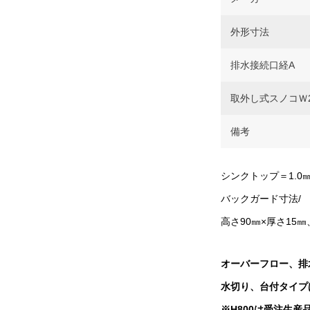
外形寸法
排水接続口経A
取外し式スノコＷ2
備考
シンクトップ＝1.0
バックガード寸法/
高さ90㎜×厚さ15㎜
オーバーフロー、排
水切り、台付タイプ
※H800
は受注生産