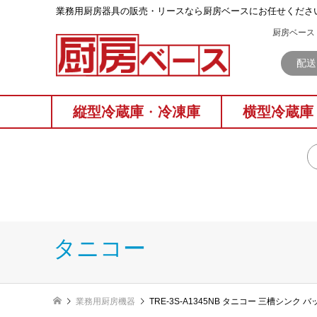
業務⽤厨房器具の販売・リースなら厨房ベースにお任せくださ
厨房ベース 
配送
縦型冷蔵庫
・
冷凍庫
横型冷蔵庫
タニコー
業務用厨房機器
TRE-3S-A1345NB タニコー 三槽シンク