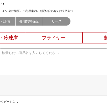
い！
TOP
会社概要
ご利用案内
お問い合わせ
お支払方法
・設備
長期無料保証
リース
・
冷凍庫
フライヤー
 バックガードなし