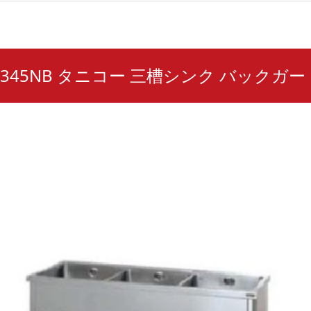
-A1345NB タニコー 三槽シンク バックガ