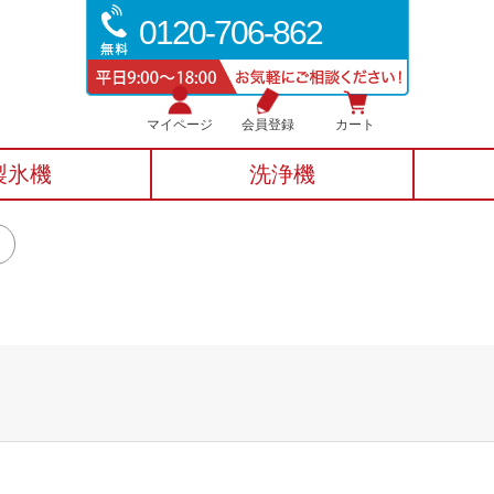
0120-706-862
マイページ
会員登録
カート
製氷機
洗浄機