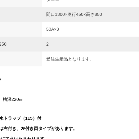
間口1300×奥行450×高さ850
50A×3
50
2
受注生産品となります。
㎜
、槽深220㎜
水トラップ（115）付
は右付き、左付き両タイプがあります。
品にてうけたまわります。