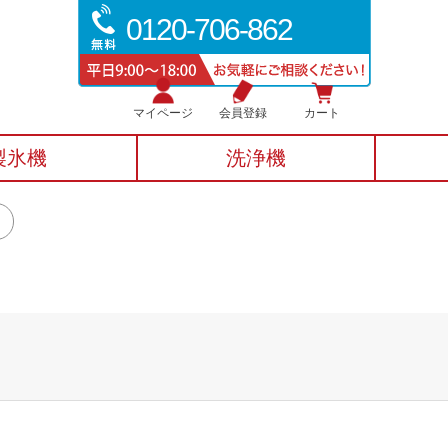
0120-706-862
マイページ
会員登録
カート
製氷機
洗浄機