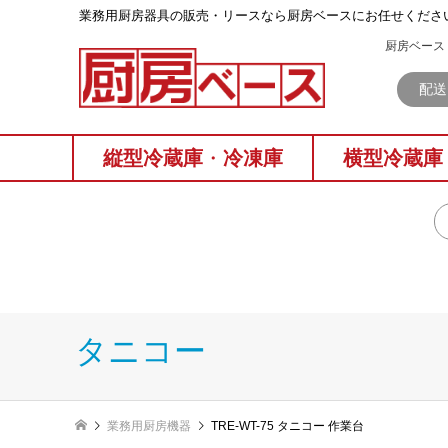
業務⽤厨房器具の販売・リースなら厨房ベースにお任せくださ
厨房ベース 
配送
縦型冷蔵庫
・
冷凍庫
横型冷蔵庫
タニコー
業務用厨房機器
TRE-WT-75 タニコー 作業台