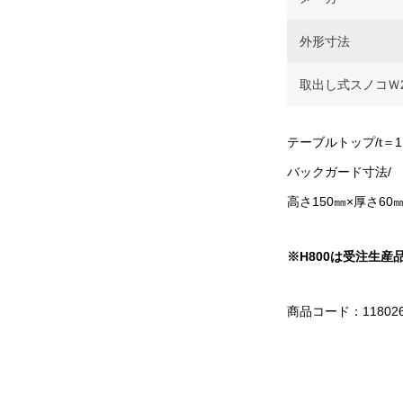
外形寸法
取出し式スノコＷ2
テーブルトップ/t＝1
バックガード寸法/
高さ150㎜×厚さ60
※H800
は受注生産
商品コード：11802