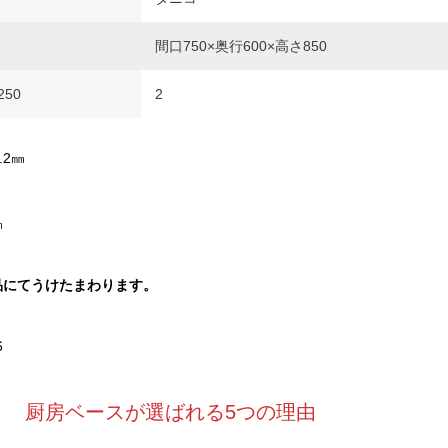
間口750×奥行600×高さ850
50
2
.2㎜
㎜
品にてうけたまわります。
6
厨房ベースが選ばれる5つの理由