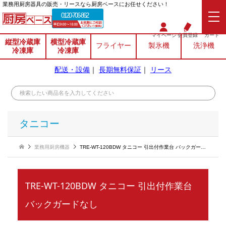
業務⽤厨房器具の販売・リースなら厨房ベースにお任せください！
0120-706-862
マイページ
会員登録
カート
縦型冷蔵庫
横型冷蔵庫
フライヤー
製氷機
洗浄機
冷凍庫
冷凍庫
配送・設備
｜
長期無料保証
｜
リース
タニコー
業務用厨房機器
TRE-WT-120BDW タニコー 引出付作業台 バックガードなし
TRE-WT-120BDW タニコー 引出付作業台
バックガードなし