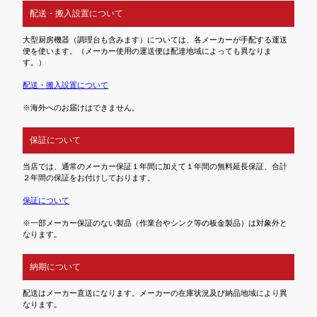
配送・搬入設置について
大型厨房機器（調理台も含みます）については、各メーカーが手配する運送
便を使います。（メーカー使用の運送便は配達地域によっても異なりま
す。）
配送・搬入設置について
※海外へのお届けはできません。
保証について
当店では、通常のメーカー保証１年間に加えて１年間の無料延長保証、合計
２年間の保証をお付けしております。
保証について
※一部メーカー保証のない製品（作業台やシンク等の板金製品）は対象外と
なります。
納期について
配送はメーカー直送になります。メーカーの在庫状況及び納品地域により異
なります。