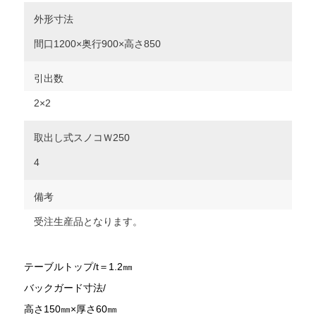
外形寸法
間口1200×奥行900×高さ850
引出数
2×2
取出し式スノコＷ250
4
備考
受注生産品となります。
テーブルトップ/t＝1.2㎜
バックガード寸法/
高さ150㎜×厚さ60㎜