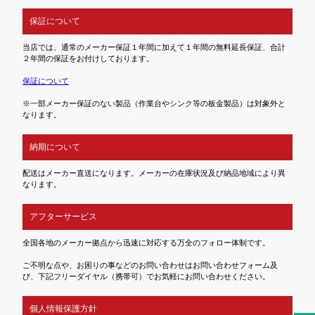
保証について
当店では、通常のメーカー保証１年間に加えて１年間の無料延長保証、合計
２年間の保証をお付けしております。
保証について
※一部メーカー保証のない製品（作業台やシンク等の板金製品）は対象外と
なります。
納期について
配送はメーカー直送になります。メーカーの在庫状況及び納品地域により異
なります。
アフターサービス
全国各地のメーカー拠点から迅速に対応する万全のフォロー体制です。
ご不明な点や、お困りの事などのお問い合わせはお問い合わせフォーム及
び、下記フリーダイヤル（携帯可）でお気軽にお問い合わせください。
個人情報保護方針