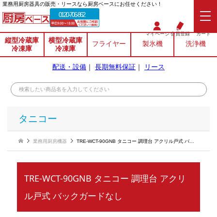
業務⽤厨房器具の販売・リースなら厨房ベースにお任せください！
0120-706-862
マイページ
会員登録
カート
縦型冷蔵庫
横型冷蔵庫
フライヤー
製氷機
洗浄機
冷凍庫
冷凍庫
配送・設備
｜
長期無料保証
｜
リース
タニコー
業務用厨房機器
TRE-WCT-90GNB タニコー 調理台 アクリル戸式 バックガードなし
TRE-WCT-90GNB タニコー 調理台 アクリ
ル戸式 バックガードなし