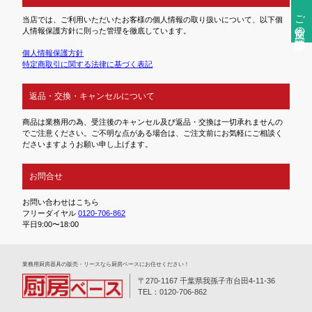
ご注文前の確認事項
当店では、ご利用いただいたお客様の個人情報の取り扱いについて、以下個
人情報保護方針に則った管理を徹底しています。
個人情報保護方針
特定商取引に関する法律に基づく表記
返品・交換・キャンセルについて
商品は業務用の為、受注後のキャンセル及び返品・交換は一切承れませんの
でご注意ください。ご不明な点がある場合は、ご注文前にお気軽にご相談く
ださいますようお願い申し上げます。
お問合せ
お問い合わせはこちら
フリーダイヤル
0120-706-862
平日9:00〜18:00
業務⽤厨房器具の販売・リースなら厨房ベースにお任せください！
〒270-1167 千葉県我孫子市台田4-11-36
TEL：0120-706-862