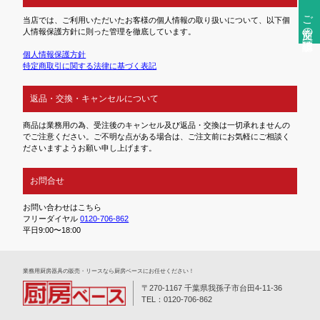
ご注文前の確認事項
当店では、ご利用いただいたお客様の個人情報の取り扱いについて、以下個
人情報保護方針に則った管理を徹底しています。
個人情報保護方針
特定商取引に関する法律に基づく表記
返品・交換・キャンセルについて
商品は業務用の為、受注後のキャンセル及び返品・交換は一切承れませんの
でご注意ください。ご不明な点がある場合は、ご注文前にお気軽にご相談く
ださいますようお願い申し上げます。
お問合せ
お問い合わせはこちら
フリーダイヤル
0120-706-862
平日9:00〜18:00
業務⽤厨房器具の販売・リースなら厨房ベースにお任せください！
〒270-1167 千葉県我孫子市台田4-11-36
TEL：0120-706-862