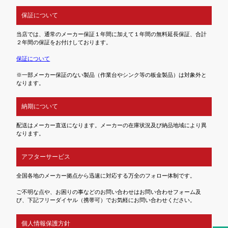
保証について
当店では、通常のメーカー保証１年間に加えて１年間の無料延長保証、合計
２年間の保証をお付けしております。
保証について
※一部メーカー保証のない製品（作業台やシンク等の板金製品）は対象外と
なります。
納期について
配送はメーカー直送になります。メーカーの在庫状況及び納品地域により異
なります。
アフターサービス
全国各地のメーカー拠点から迅速に対応する万全のフォロー体制です。
ご不明な点や、お困りの事などのお問い合わせはお問い合わせフォーム及
び、下記フリーダイヤル（携帯可）でお気軽にお問い合わせください。
個人情報保護方針