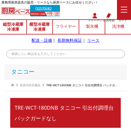
業務⽤厨房器具の販売・リースなら厨房ベースにお任せください！
0120-706-862
マイページ
会員登録
カート
縦型冷蔵庫
横型冷蔵庫
フライヤー
製氷機
洗浄機
冷凍庫
冷凍庫
配送・設備
｜
長期無料保証
｜
リース
タニコー
業務用厨房機器
TRE-WCT-180DNB タニコー 引出付調理台 バックガードなし
TRE-WCT-180DNB タニコー 引出付調理台
バックガードなし