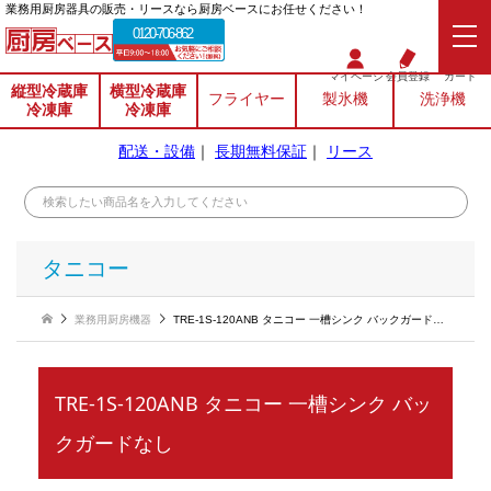
業務⽤厨房器具の販売・リースなら厨房ベースにお任せください！
0120-706-862
マイページ
会員登録
カート
縦型冷蔵庫
横型冷蔵庫
フライヤー
製氷機
洗浄機
冷凍庫
冷凍庫
配送・設備
｜
長期無料保証
｜
リース
タニコー
業務用厨房機器
TRE-1S-120ANB タニコー 一槽シンク バックガードなし
TRE-1S-120ANB タニコー 一槽シンク バッ
クガードなし