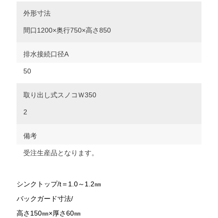
外形寸法
間口1200×奥行750×高さ850
排水接続口径A
50
取り出し式スノコＷ350
2
備考
受注生産品となります。
シンクトップ/t＝1.0～1.2㎜
バックガード寸法/
高さ150㎜×厚さ60㎜