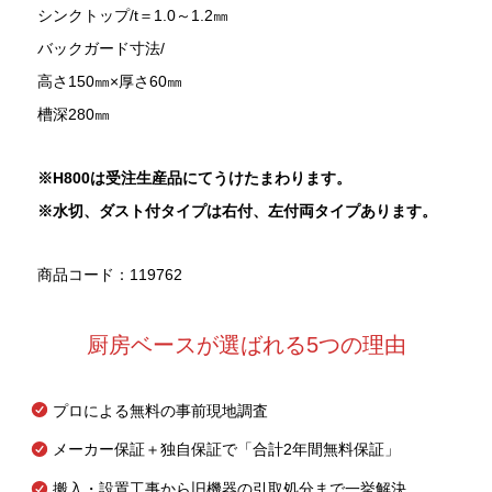
シンクトップ/t＝1.0～1.2㎜
バックガード寸法/
高さ150㎜×厚さ60㎜
槽深280㎜
※H800
は受注生産品にてうけたまわります。
※水切、ダスト付タイプは右付、左付両タイプあります。
商品コード：119762
厨房ベースが選ばれる5つの理由
プロによる無料の事前現地調査
メーカー保証＋独自保証で「合計2年間無料保証」
搬入・設置工事から旧機器の引取処分まで一挙解決