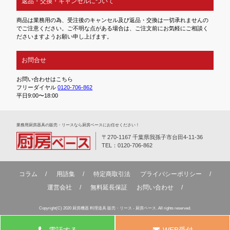
返品・交換・キャンセルについて
商品は業務用の為、受注後のキャンセル及び返品・交換は一切承れませんの
でご注意ください。ご不明な点がある場合は、ご注文前にお気軽にご相談く
ださいますようお願い申し上げます。
お問合せ
お問い合わせはこちら
フリーダイヤル
0120-706-862
平日9:00〜18:00
業務⽤厨房器具の販売・リースなら厨房ベースにお任せください！
〒270-1167 千葉県我孫子市台田4-11-36
TEL：0120-706-862
コラム
用語集
特定商取引法
プライバシーポリシー
運営会社
無料延⻑保証
お問い合わせ
Copyright(C) 2020 厨房機器 料理道具 販売・リース - 厨房ベース. All rights reserved.