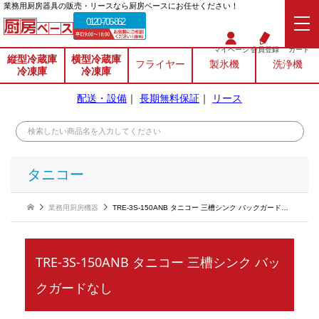
業務⽤厨房器具の販売・リースなら厨房ベースにお任せください！
0120-706-862
マイページ
会員登録
カート
縦型冷蔵庫
横型冷蔵庫
フライヤー
製氷機
洗浄機
冷凍庫
冷凍庫
配送・設備
｜
長期無料保証
｜
リース
タニコー
業務用厨房機器
TRE-3S-150ANB タニコー 三槽シンク バックガードなし
TRE-3S-150ANB タニコー 三槽シンク バッ
クガードなし