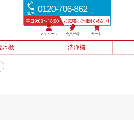
0120-706-862
マイページ
会員登録
カート
製氷機
洗浄機