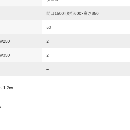
間口1500×奥行600×高さ850
50
250
2
350
2
–
～1.2㎜
㎜