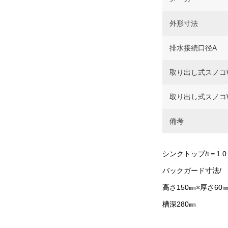
外形寸法
排水接続口径A
取り出し式スノコW
取り出し式スノコW
備考
シンクトップ/t＝1.0
バックガード寸法/
高さ150㎜×厚さ60
槽深280㎜