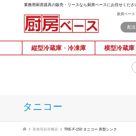
業務⽤厨房器具の販売・リースなら厨房ベースにお任せくださ
厨房ベース 
配送
縦型冷蔵庫
・
冷凍庫
横型冷蔵庫
タニコー
業務用厨房機器
TRE-F-150 タニコー 舟型シンク