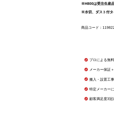
※H800
は受注生産
※水切、ダスト付タ
商品コード：11982
プロによる無
メーカー保証＋
搬入・設置工
特定メーカー
顧客満足度3冠