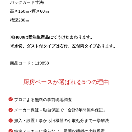
バックガード寸法/
高さ150㎜×厚さ60㎜
槽深280㎜
※H800
は受注生産品にてうけたまわります。
※水切、ダスト付タイプは右付、左付両タイプあります。
商品コード：119858
厨房ベースが選ばれる5つの理由
プロによる無料の事前現地調査
メーカー保証＋独自保証で「合計2年間無料保証」
搬入・設置工事から旧機器の引取処分まで一挙解決
特定メーカーに偏らない、最適な機種の比較提案