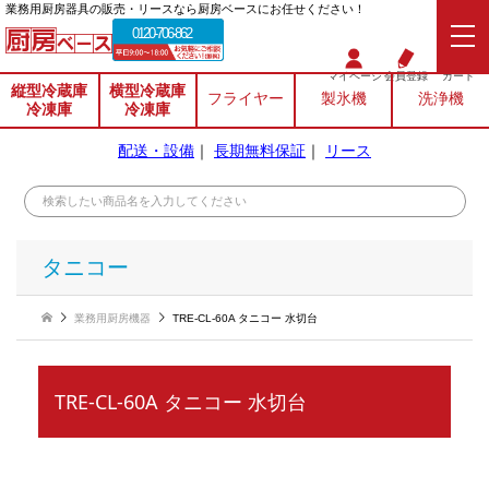
業務⽤厨房器具の販売・リースなら厨房ベースにお任せください！
0120-706-862
マイページ
会員登録
カート
縦型冷蔵庫
横型冷蔵庫
フライヤー
製氷機
洗浄機
冷凍庫
冷凍庫
配送・設備
｜
長期無料保証
｜
リース
タニコー
業務用厨房機器
TRE-CL-60A タニコー 水切台
TRE-CL-60A タニコー 水切台