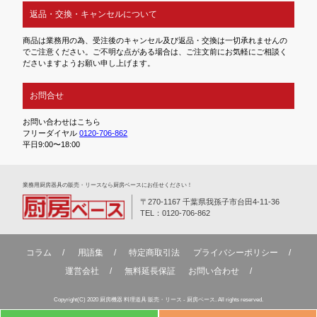
返品・交換・キャンセルについて
商品は業務用の為、受注後のキャンセル及び返品・交換は一切承れませんの
でご注意ください。ご不明な点がある場合は、ご注文前にお気軽にご相談く
ださいますようお願い申し上げます。
お問合せ
お問い合わせはこちら
フリーダイヤル
0120-706-862
平日9:00〜18:00
業務⽤厨房器具の販売・リースなら厨房ベースにお任せください！
〒270-1167 千葉県我孫子市台田4-11-36
TEL：0120-706-862
コラム
用語集
特定商取引法
プライバシーポリシー
運営会社
無料延⻑保証
お問い合わせ
Copyright(C) 2020 厨房機器 料理道具 販売・リース - 厨房ベース. All rights reserved.