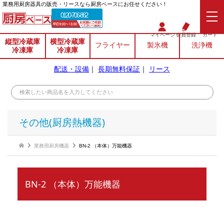
業務⽤厨房器具の販売・リースなら厨房ベースにお任せください！
0120-706-862
マイページ
会員登録
カート
縦型冷蔵庫
横型冷蔵庫
フライヤー
製氷機
洗浄機
冷凍庫
冷凍庫
配送・設備
｜
長期無料保証
｜
リース
その他(厨房熱機器)
業務用厨房機器
BN-2 （本体）万能機器
BN-2 （本体）万能機器