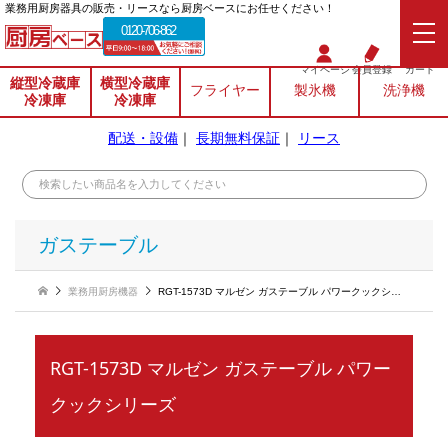
業務⽤厨房器具の販売・リースなら厨房ベースにお任せください！
0120-706-862
マイページ
会員登録
カート
縦型冷蔵庫
横型冷蔵庫
フライヤー
製氷機
洗浄機
冷凍庫
冷凍庫
配送・設備
｜
長期無料保証
｜
リース
ガステーブル
業務用厨房機器
RGT-1573D マルゼン ガステーブル パワークックシリーズ
RGT-1573D マルゼン ガステーブル パワー
クックシリーズ