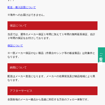
配送・搬入設置について
※海外へのお届けはできません。
保証について
当店では、通常のメーカー保証１年間に加えて１年間の無料延長保証、合計
２年間の保証をお付けしております。
保証について
ご注文前の確認事項
※一部メーカー保証のない製品（作業台やシンク等の板金製品）は対象外と
なります。
納期について
配送はメーカー直送になります。メーカーの在庫状況及び納品地域により異
なります。
アフターサービス
全国各地のメーカー拠点から迅速に対応する万全のフォロー体制です。