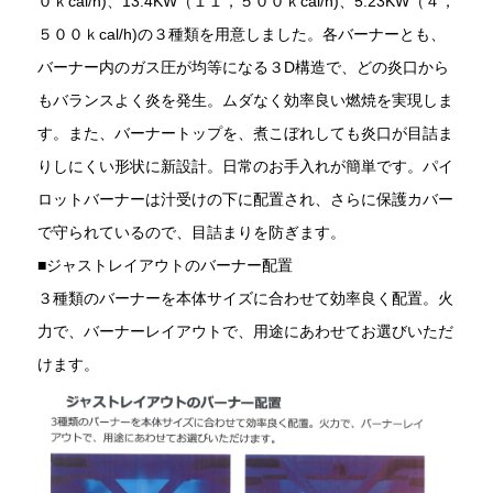
０ｋcal/h)、13.4KW（１１，５００ｋcal/h)、5.23KW（４，
５００ｋcal/h)の３種類を用意しました。各バーナーとも、
バーナー内のガス圧が均等になる３D構造で、どの炎口から
もバランスよく炎を発生。ムダなく効率良い燃焼を実現しま
す。また、バーナートップを、煮こぼれしても炎口が目詰ま
りしにくい形状に新設計。日常のお手入れが簡単です。パイ
ロットバーナーは汁受けの下に配置され、さらに保護カバー
で守られているので、目詰まりを防ぎます。
■ジャストレイアウトのバーナー配置
３種類のバーナーを本体サイズに合わせて効率良く配置。火
力で、バーナーレイアウトで、用途にあわせてお選びいただ
けます。