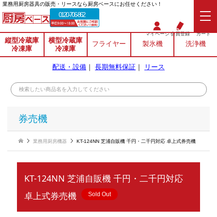
業務⽤厨房器具の販売・リースなら厨房ベースにお任せください！
0120-706-862
マイページ
会員登録
カート
縦型冷蔵庫
横型冷蔵庫
フライヤー
製氷機
洗浄機
冷凍庫
冷凍庫
配送・設備
｜
長期無料保証
｜
リース
券売機
業務用厨房機器
KT-124NN 芝浦自販機 千円・二千円対応 卓上式券売機
KT-124NN 芝浦自販機 千円・二千円対応
卓上式券売機
Sold Out