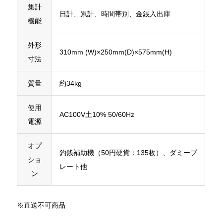
集計
日計、累計、時間帯別、金銭入出庫
機能
外形
310mm (W)×250mm(D)×575mm(H)
寸法
質量
約34kg
使用
AC100V土10% 50/60Hz
電源
オプ
釣銭補助機（50円硬貨：135枚）、ダミープ
ショ
レート他
ン
※直送不可商品