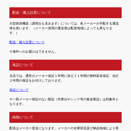
配送・搬入設置について
大型厨房機器（調理台も含みます）については、各メーカーが手配する運送
便を使います。（メーカー使用の運送便は配達地域によっても異なりま
す。）
配送・搬入設置について
※海外へのお届けはできません。
保証について
当店では、通常のメーカー保証１年間に加えて１年間の無料延長保証、合計
２年間の保証をお付けしております。
保証について
※一部メーカー保証のない製品（作業台やシンク等の板金製品）は対象外と
なります。
納期について
配送はメーカー直送になります。メーカーの在庫状況及び納品地域により異