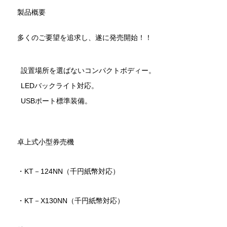
製品概要
多くのご要望を追求し、遂に発売開始！！
設置場所を選ばないコンパクトボディー。
LEDバックライト対応。
USBポート標準装備。
卓上式小型券売機
・KT－124NN（千円紙幣対応）
・KT－X130NN（千円紙幣対応）