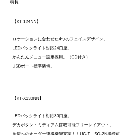
特長
【KT-124NN】
ロケーションに合わせた4つのフェイスデザイン。
LEDバックライト対応24口座。
かんたんメニュー設定採用。（CD付き）
USBポート標準装備。
【KT-X130NN】
LEDバックライト対応30口座。
デカボタン・ミディアム搭載可能フリーレイアウト。
厨房へのオーダー連携機能充実！！UC-Σ、SO-2N接続可