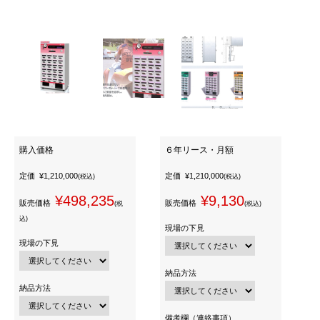
購入価格
６年リース・月額
定価
¥1,210,000
定価
¥1,210,000
(税込)
(税込)
¥498,235
¥9,130
販売価格
販売価格
(税
(税込)
込)
現場の下見
現場の下見
納品方法
納品方法
備考欄（連絡事項）