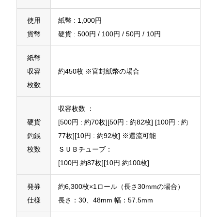
使用
紙幣 : 1,000円
貨幣
硬貨 : 500円 / 100円 / 50円 / 10円
紙幣
収容
約450枚 ※官封紙幣の場合
枚数
収容枚数 ：
硬貨
[500円 : 約70枚][50円 : 約82枚] [100円 : 約
釣銭
77枚][10円 : 約92枚] ※還流可能
枚数
ＳＵＢチューブ：
[100円:約87枚][10円:約100枚]
発券
約6,300枚×1ロール（長さ30mmの場合）
仕様
長さ：30、48mm 幅：57.5mm