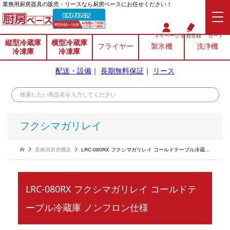
業務⽤厨房器具の販売・リースなら厨房ベースにお任せください！
0120-706-862
マイページ
会員登録
カート
縦型冷蔵庫
横型冷蔵庫
フライヤー
製氷機
洗浄機
冷凍庫
冷凍庫
配送・設備
｜
長期無料保証
｜
リース
フクシマガリレイ
業務用厨房機器
LRC-080RX フクシマガリレイ コールドテーブル冷蔵庫 ノンフロン仕様
LRC-080RX フクシマガリレイ コールドテ
ーブル冷蔵庫 ノンフロン仕様