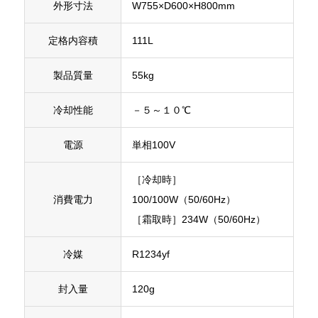
外形寸法
W755×D600×H800mm
定格内容積
111L
製品質量
55kg
冷却性能
－５～１０℃
電源
単相100V
［冷却時］
消費電力
100/100W（50/60Hz）
［霜取時］234W（50/60Hz）
冷媒
R1234yf
封入量
120g