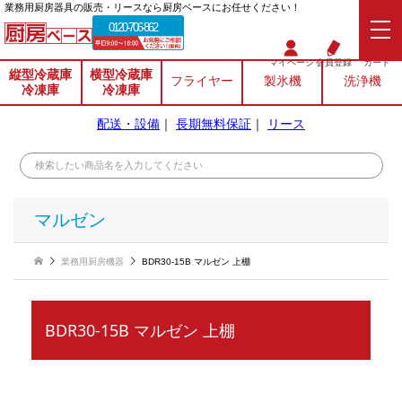
業務⽤厨房器具の販売・リースなら厨房ベースにお任せください！
0120-706-862
マイページ
会員登録
カート
縦型冷蔵庫
横型冷蔵庫
フライヤー
製氷機
洗浄機
冷凍庫
冷凍庫
配送・設備
｜
長期無料保証
｜
リース
マルゼン
業務用厨房機器
BDR30-15B マルゼン 上棚
BDR30-15B マルゼン 上棚