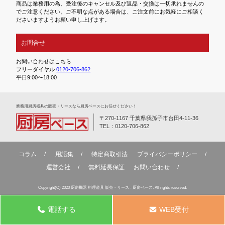
商品は業務用の為、受注後のキャンセル及び返品・交換は一切承れませんの
でご注意ください。ご不明な点がある場合は、ご注文前にお気軽にご相談く
ださいますようお願い申し上げます。
お問合せ
お問い合わせはこちら
フリーダイヤル
0120-706-862
平日9:00〜18:00
業務⽤厨房器具の販売・リースなら厨房ベースにお任せください！
〒270-1167 千葉県我孫子市台田4-11-36
TEL：0120-706-862
コラム
用語集
特定商取引法
プライバシーポリシー
運営会社
無料延⻑保証
お問い合わせ
Copyright(C) 2020 厨房機器 料理道具 販売・リース - 厨房ベース. All rights reserved.
電話する
WEB受付