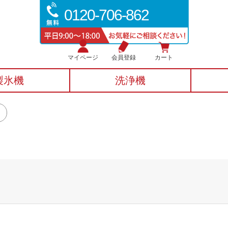
0120-706-862
マイページ
会員登録
カート
製氷機
洗浄機