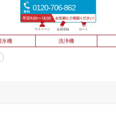
0120-706-862
マイページ
会員登録
カート
製氷機
洗浄機