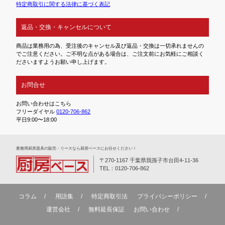
特定商取引に関する法律に基づく表記
返品・交換・キャンセルについて
商品は業務用の為、受注後のキャンセル及び返品・交換は一切承れませんの
でご注意ください。ご不明な点がある場合は、ご注文前にお気軽にご相談く
ださいますようお願い申し上げます。
お問合せ
お問い合わせはこちら
フリーダイヤル
0120-706-862
平日9:00〜18:00
業務⽤厨房器具の販売・リースなら厨房ベースにお任せください！
〒270-1167 千葉県我孫子市台田4-11-36
TEL：0120-706-862
コラム
用語集
特定商取引法
プライバシーポリシー
運営会社
無料延⻑保証
お問い合わせ