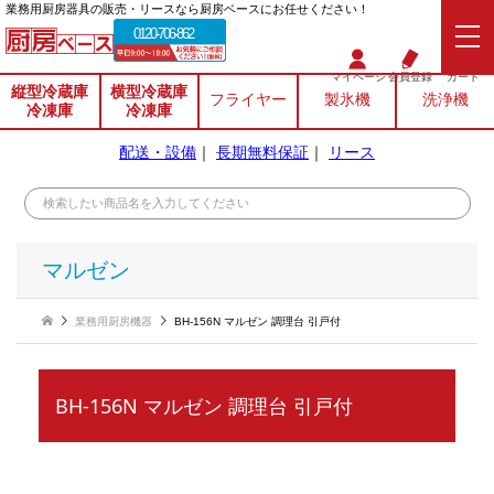
業務⽤厨房器具の販売・リースなら厨房ベースにお任せください！
0120-706-862
マイページ
会員登録
カート
縦型冷蔵庫
横型冷蔵庫
フライヤー
製氷機
洗浄機
冷凍庫
冷凍庫
配送・設備
｜
長期無料保証
｜
リース
マルゼン
業務用厨房機器
BH-156N マルゼン 調理台 引戸付
BH-156N マルゼン 調理台 引戸付