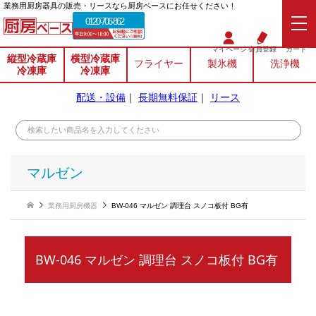
業務⽤厨房器具の販売・リースなら厨房ベースにお任せください！
0120-706-862
マイページ
会員登録
カート
縦型冷蔵庫
横型冷蔵庫
フライヤー
製氷機
洗浄機
冷凍庫
冷凍庫
配送・設備
｜
長期無料保証
｜
リース
マルゼン
業務用厨房機器
BW-046 マルゼン 調理台 スノコ板付 BG有
BW-046 マルゼン 調理台 スノコ板付 BG有