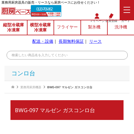
業務⽤厨房器具の販売・リースなら厨房ベースにお任せください！
0120-706-862
マイページ
会員登録
カート
縦型冷蔵庫
横型冷蔵庫
フライヤー
製氷機
洗浄機
冷凍庫
冷凍庫
配送・設備
｜
長期無料保証
｜
リース
コンロ台
業務用厨房機器
BWG-097 マルゼン ガスコンロ台
BWG-097 マルゼン ガスコンロ台