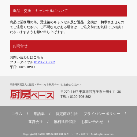
返品・交換・キャンセルについて
商品は業務用の為、受注後のキャンセル及び返品・交換は一切承れませんの
でご注意ください。ご不明な点がある場合は、ご注文前にお気軽にご相談く
ださいますようお願い申し上げます。
お問合せ
お問い合わせはこちら
フリーダイヤル
0120-706-862
平日9:00〜18:00
業務⽤厨房器具の販売・リースなら厨房ベースにお任せください！
〒270-1167 千葉県我孫子市台田4-11-36
TEL：0120-706-862
コラム
用語集
特定商取引法
プライバシーポリシー
運営会社
無料延⻑保証
お問い合わせ
Copyright(C) 2020 厨房機器 料理道具 販売・リース - 厨房ベース. All rights reserved.