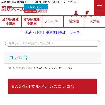
業務⽤厨房器具の販売・リースなら厨房ベースにお任せください！
0120-706-862
マイページ
会員登録
カート
縦型冷蔵庫
横型冷蔵庫
フライヤー
製氷機
洗浄機
冷凍庫
冷凍庫
配送・設備
｜
長期無料保証
｜
リース
コンロ台
業務用厨房機器
BWG-124 マルゼン ガスコンロ台
BWG-124 マルゼン ガスコンロ台