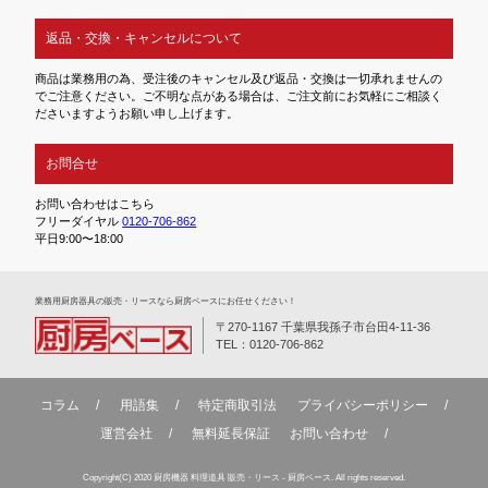
返品・交換・キャンセルについて
商品は業務用の為、受注後のキャンセル及び返品・交換は一切承れませんの
でご注意ください。ご不明な点がある場合は、ご注文前にお気軽にご相談く
ださいますようお願い申し上げます。
お問合せ
お問い合わせはこちら
フリーダイヤル
0120-706-862
平日9:00〜18:00
業務⽤厨房器具の販売・リースなら厨房ベースにお任せください！
〒270-1167 千葉県我孫子市台田4-11-36
TEL：0120-706-862
コラム
用語集
特定商取引法
プライバシーポリシー
運営会社
無料延⻑保証
お問い合わせ
Copyright(C) 2020 厨房機器 料理道具 販売・リース - 厨房ベース. All rights reserved.