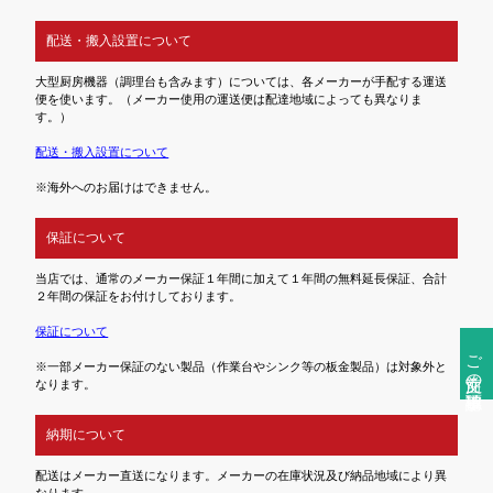
配送・搬入設置について
大型厨房機器（調理台も含みます）については、各メーカーが手配する運送
便を使います。（メーカー使用の運送便は配達地域によっても異なりま
す。）
配送・搬入設置について
※海外へのお届けはできません。
保証について
当店では、通常のメーカー保証１年間に加えて１年間の無料延長保証、合計
２年間の保証をお付けしております。
保証について
ご注文前の確認事項
※一部メーカー保証のない製品（作業台やシンク等の板金製品）は対象外と
なります。
納期について
配送はメーカー直送になります。メーカーの在庫状況及び納品地域により異
なります。