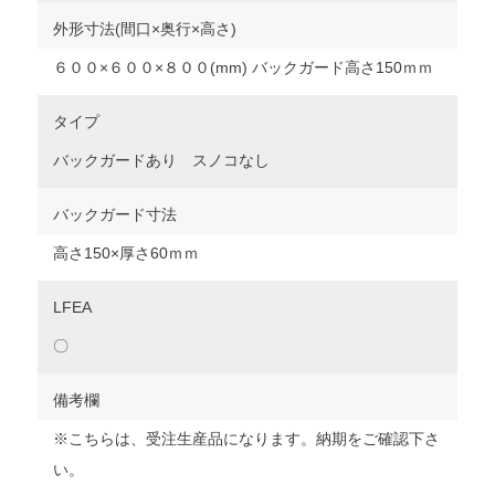
外形寸法(間口×奥行×高さ)
６００×６００×８００(mm) バックガード高さ150ｍｍ
タイプ
バックガードあり スノコなし
バックガード寸法
高さ150×厚さ60ｍｍ
LFEA
〇
備考欄
※こちらは、受注生産品になります。納期をご確認下さ
い。