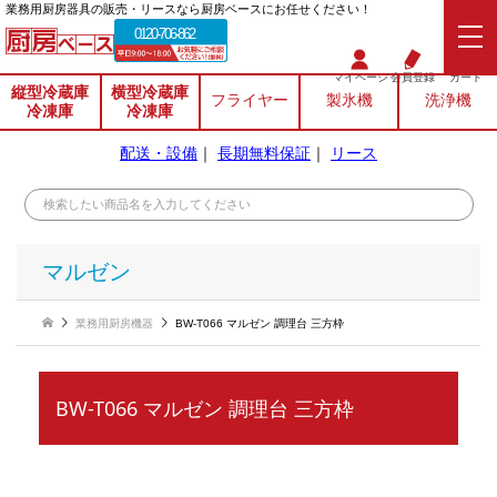
業務⽤厨房器具の販売・リースなら厨房ベースにお任せください！
0120-706-862
マイページ
会員登録
カート
縦型冷蔵庫
横型冷蔵庫
フライヤー
製氷機
洗浄機
冷凍庫
冷凍庫
配送・設備
｜
長期無料保証
｜
リース
マルゼン
業務用厨房機器
BW-T066 マルゼン 調理台 三方枠
BW-T066 マルゼン 調理台 三方枠