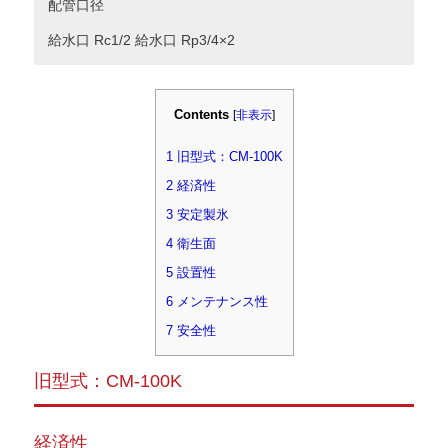
配管口径
給水口 Rc1/2 給水口 Rp3/4×2
Contents
[
非表示
]
1
旧型式：CM-100K
2
経済性
3
安定製氷
4
衛生面
5
設置性
6
メンテナンス性
7
安全性
旧型式：CM-100K
経済性