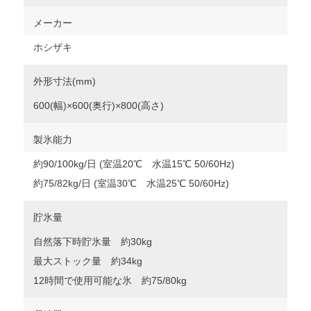
メーカー
ホシザキ
外形寸法(mm)
600(幅)×600(奥行)×800(高さ)
製氷能力
約90/100kg/日 (室温20℃ 水温15℃ 50/60Hz)
約75/82kg/日 (室温30℃ 水温25℃ 50/60Hz)
貯氷量
自然落下時貯氷量 約30kg
最大ストック量 約34kg
12時間で使用可能な氷 約75/80kg