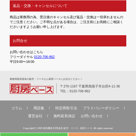
返品・交換・キャンセルについて
商品は業務用の為、受注後のキャンセル及び返品・交換は一切承れませんの
でご注意ください。ご不明な点がある場合は、ご注文前にお気軽にご相談く
ださいますようお願い申し上げます。
お問合せ
お問い合わせはこちら
フリーダイヤル
0120-706-862
平日9:00〜18:00
業務⽤厨房器具の販売・リースなら厨房ベースにお任せください！
〒270-1167 千葉県我孫子市台田4-11-36
TEL：0120-706-862
コラム
用語集
特定商取引法
プライバシーポリシー
運営会社
無料延⻑保証
お問い合わせ
Copyright(C) 2020 厨房機器 料理道具 販売・リース - 厨房ベース. All rights reserved.