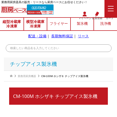
業務⽤厨房器具の販売・リースなら厨房ベースにお任せください！
0120-706-862
マイページ
会員登録
カート
縦型冷蔵庫
横型冷蔵庫
フライヤー
製氷機
洗浄機
冷凍庫
冷凍庫
配送・設備
｜
長期無料保証
｜
リース
チップアイス製氷機
業務用厨房機器
CM-100M ホシザキ チップアイス製氷機
CM-100M ホシザキ チップアイス製氷機