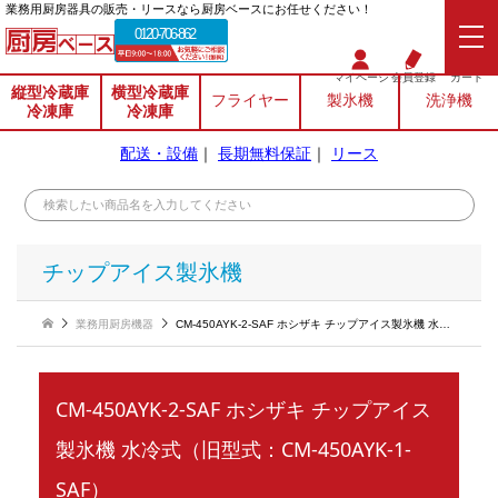
業務⽤厨房器具の販売・リースなら厨房ベースにお任せください！
0120-706-862
マイページ
会員登録
カート
縦型冷蔵庫
横型冷蔵庫
フライヤー
製氷機
洗浄機
冷凍庫
冷凍庫
配送・設備
｜
長期無料保証
｜
リース
チップアイス製氷機
業務用厨房機器
CM-450AYK-2-SAF ホシザキ チップアイス製氷機 水冷式（旧型式：CM-450AYK-1-SAF）
CM-450AYK-2-SAF ホシザキ チップアイス
製氷機 水冷式（旧型式：CM-450AYK-1-
SAF）