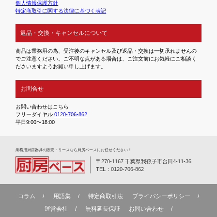
個人情報保護方針
特定商取引に関する法律に基づく表記
返品・交換・キャンセルについて
商品は業務用の為、受注後のキャンセル及び返品・交換は一切承れませんの
でご注意ください。ご不明な点がある場合は、ご注文前にお気軽にご相談く
ださいますようお願い申し上げます。
お問合せ
お問い合わせはこちら
フリーダイヤル
0120-706-862
平日9:00〜18:00
業務⽤厨房器具の販売・リースなら厨房ベースにお任せください！
〒270-1167 千葉県我孫子市台田4-11-36
TEL：0120-706-862
コラム
用語集
特定商取引法
プライバシーポリシー
運営会社
無料延⻑保証
お問い合わせ