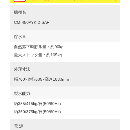
機種名
CM-450AYK-2-SAF
貯氷量
自然落下時貯氷量：約90kg
最大ストック量：約105kg
外形寸法
幅700×奥行605×高さ1830mm
製氷能力
約385/415kg/日(50/60Hz)
約350/375kg/日(50/60Hz)
電 源