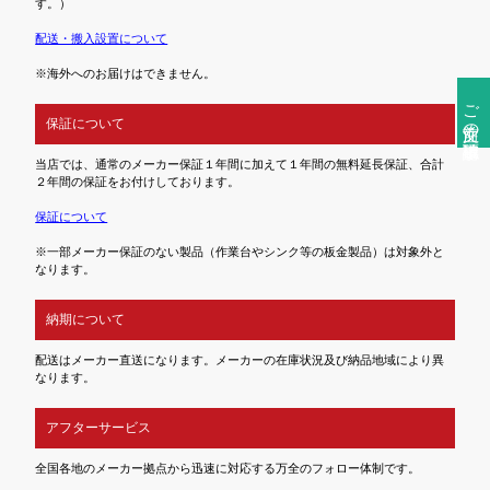
す。）
配送・搬入設置について
※海外へのお届けはできません。
ご注文前の確認事項
保証について
当店では、通常のメーカー保証１年間に加えて１年間の無料延長保証、合計
２年間の保証をお付けしております。
保証について
※一部メーカー保証のない製品（作業台やシンク等の板金製品）は対象外と
なります。
納期について
配送はメーカー直送になります。メーカーの在庫状況及び納品地域により異
なります。
アフターサービス
全国各地のメーカー拠点から迅速に対応する万全のフォロー体制です。