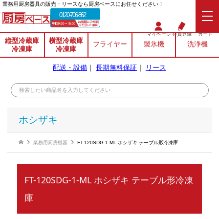
業務⽤厨房器具の販売・リースなら厨房ベースにお任せください！
0120-706-862
マイページ
会員登録
カート
縦型冷蔵庫
横型冷蔵庫
フライヤー
製氷機
洗浄機
冷凍庫
冷凍庫
配送・設備
｜
長期無料保証
｜
リース
ホシザキ
業務用厨房機器
FT-120SDG-1-ML ホシザキ テーブル形冷凍庫
FT-120SDG-1-ML ホシザキ テーブル形冷凍
庫