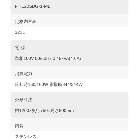
FT-120SDG-1-ML
定格内容積
321L
電 源
単相100V 50/60Hz 0.45kVA(4.6A)
消費電力
冷却時160/160W 霜取時344/344W
外形寸法
幅1200×奥行750×高さ800mm
内装
ステンレス