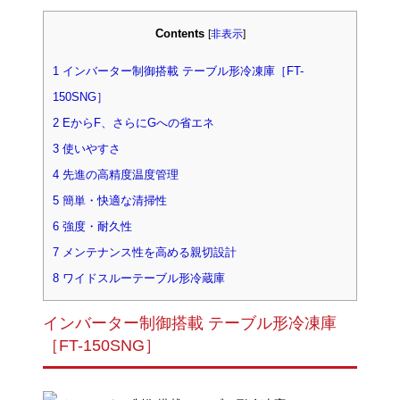
Contents
[
非表示
]
1
インバーター制御搭載 テーブル形冷凍庫［FT-
150SNG］
2
EからF、さらにGへの省エネ
3
使いやすさ
4
先進の高精度温度管理
5
簡単・快適な清掃性
6
強度・耐久性
7
メンテナンス性を高める親切設計
8
ワイドスルーテーブル形冷蔵庫
インバーター制御搭載 テーブル形冷凍庫
［FT-150SNG］