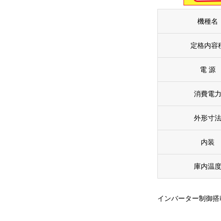
機種名
定格内容
電 源
消費電
外形寸
内装
庫内温
インバーター制御搭