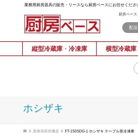
業務⽤厨房器具の販売・リースなら厨房ベースにお任せくださ
厨房ベース 
配送
縦型冷蔵庫
・
冷凍庫
横型冷蔵庫
ホシザキ
業務用厨房機器
FT-150SDG-1 ホシザキ テーブル形冷凍庫