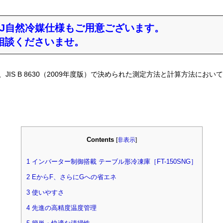
0SDJ自然冷媒仕様もご用意ございます。
相談くださいませ。
JIS B 8630（2009年度版）で決められた測定方法と計算方法にお
Contents
[
非表示
]
1
インバーター制御搭載 テーブル形冷凍庫［FT-150SNG］
2
EからF、さらにGへの省エネ
3
使いやすさ
4
先進の高精度温度管理