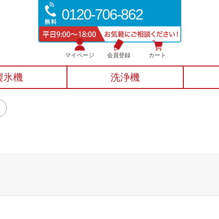
0120-706-862
マイページ
会員登録
カート
製氷機
洗浄機