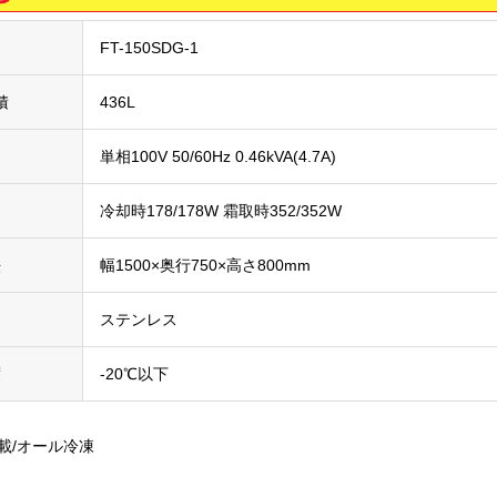
FT-150SDG-1
積
436L
単相100V 50/60Hz 0.46kVA(4.7A)
力
冷却時178/178W 霜取時352/352W
法
幅1500×奥行750×高さ800mm
ステンレス
度
-20℃以下
載/オール冷凍