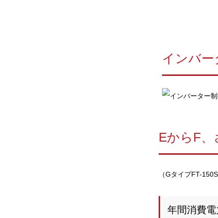
インバータ
EからF
（GタイプFT-150
年間消費電