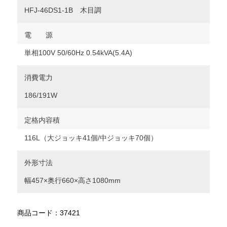
HFJ-46DS1-1B 木目調
電 源
単相100V 50/60Hz 0.54kVA(5.4A)
消費電力
186/191W
定格内容積
116L（大ジョッキ41個/中ジョッキ70個）
外形寸法
幅457×奥行660×高さ1080mm
商品コード：37421