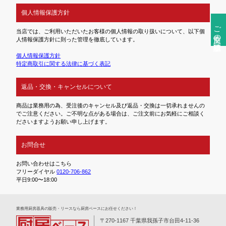
個人情報保護方針
ご注文前の確認事項
当店では、ご利用いただいたお客様の個人情報の取り扱いについて、以下個
人情報保護方針に則った管理を徹底しています。
個人情報保護方針
特定商取引に関する法律に基づく表記
返品・交換・キャンセルについて
商品は業務用の為、受注後のキャンセル及び返品・交換は一切承れませんの
でご注意ください。ご不明な点がある場合は、ご注文前にお気軽にご相談く
ださいますようお願い申し上げます。
お問合せ
お問い合わせはこちら
フリーダイヤル
0120-706-862
平日9:00〜18:00
業務⽤厨房器具の販売・リースなら厨房ベースにお任せください！
〒270-1167 千葉県我孫子市台田4-11-36