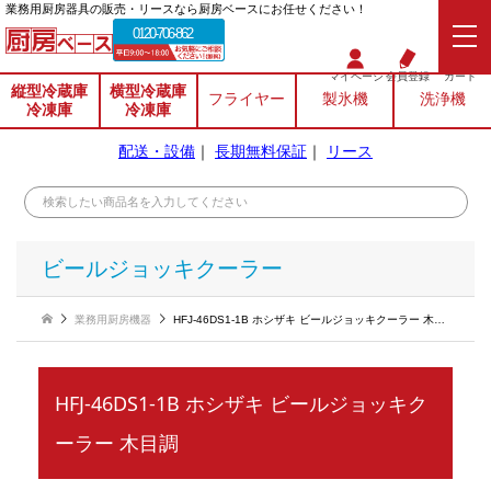
業務⽤厨房器具の販売・リースなら厨房ベースにお任せください！
0120-706-862
マイページ
会員登録
カート
縦型冷蔵庫
横型冷蔵庫
フライヤー
製氷機
洗浄機
冷凍庫
冷凍庫
配送・設備
｜
長期無料保証
｜
リース
ビールジョッキクーラー
業務用厨房機器
HFJ-46DS1-1B ホシザキ ビールジョッキクーラー 木目調
HFJ-46DS1-1B ホシザキ ビールジョッキク
ーラー 木目調