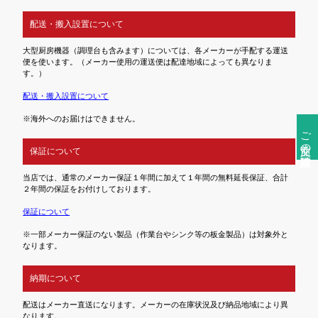
配送・搬入設置について
大型厨房機器（調理台も含みます）については、各メーカーが手配する運送
便を使います。（メーカー使用の運送便は配達地域によっても異なりま
す。）
配送・搬入設置について
※海外へのお届けはできません。
ご注文前の確認事項
保証について
当店では、通常のメーカー保証１年間に加えて１年間の無料延長保証、合計
２年間の保証をお付けしております。
保証について
※一部メーカー保証のない製品（作業台やシンク等の板金製品）は対象外と
なります。
納期について
配送はメーカー直送になります。メーカーの在庫状況及び納品地域により異
なります。