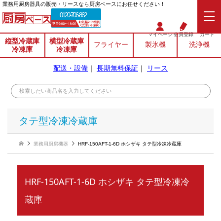
業務⽤厨房器具の販売・リースなら厨房ベースにお任せください！
0120-706-862
マイページ
会員登録
カート
縦型冷蔵庫
横型冷蔵庫
フライヤー
製氷機
洗浄機
冷凍庫
冷凍庫
配送・設備
｜
長期無料保証
｜
リース
タテ型冷凍冷蔵庫
業務用厨房機器
HRF-150AFT-1-6D ホシザキ タテ型冷凍冷蔵庫
HRF-150AFT-1-6D ホシザキ タテ型冷凍冷
蔵庫