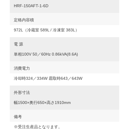
HRF-150AFT-1-6D
定格内容積
972L（冷蔵室 589L / 冷凍室 383L）
電 源
単相100V 50／60Hz 0.86kVA(8.6A)
消費電力
冷却時324／334W 霜取時643／643W
外形寸法
幅1500×奥行650×高さ1910mm
備考
※受注生産品となります。