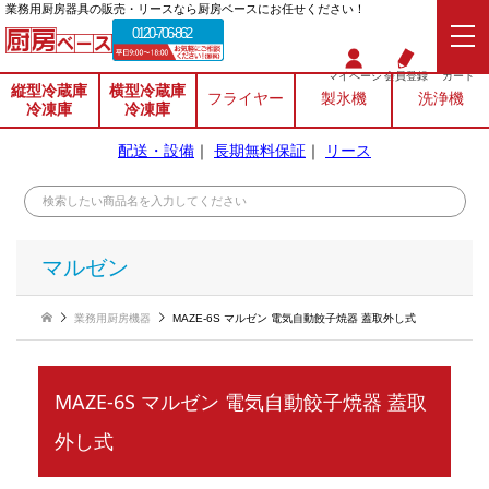
業務⽤厨房器具の販売・リースなら厨房ベースにお任せください！
0120-706-862
マイページ
会員登録
カート
縦型冷蔵庫
横型冷蔵庫
フライヤー
製氷機
洗浄機
冷凍庫
冷凍庫
配送・設備
｜
長期無料保証
｜
リース
マルゼン
業務用厨房機器
MAZE-6S マルゼン 電気自動餃子焼器 蓋取外し式
MAZE-6S マルゼン 電気自動餃子焼器 蓋取
外し式