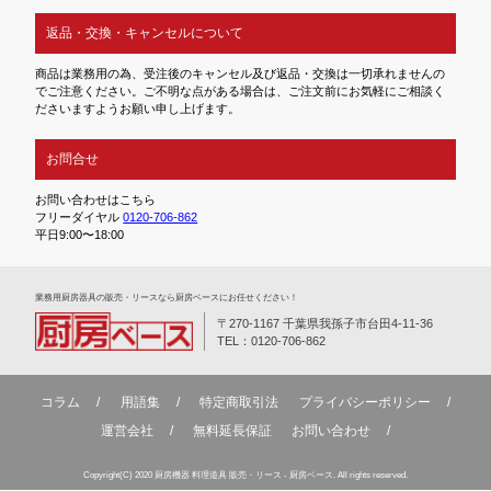
返品・交換・キャンセルについて
商品は業務用の為、受注後のキャンセル及び返品・交換は一切承れませんの
でご注意ください。ご不明な点がある場合は、ご注文前にお気軽にご相談く
ださいますようお願い申し上げます。
お問合せ
お問い合わせはこちら
フリーダイヤル
0120-706-862
平日9:00〜18:00
業務⽤厨房器具の販売・リースなら厨房ベースにお任せください！
〒270-1167 千葉県我孫子市台田4-11-36
TEL：0120-706-862
コラム
用語集
特定商取引法
プライバシーポリシー
運営会社
無料延⻑保証
お問い合わせ
Copyright(C) 2020 厨房機器 料理道具 販売・リース - 厨房ベース. All rights reserved.