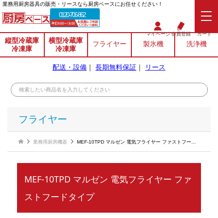
業務⽤厨房器具の販売・リースなら厨房ベースにお任せください！
0120-706-862
マイページ
会員登録
カート
縦型冷蔵庫
横型冷蔵庫
フライヤー
製氷機
洗浄機
冷凍庫
冷凍庫
配送・設備
｜
長期無料保証
｜
リース
フライヤー
業務用厨房機器
MEF-10TPD マルゼン 電気フライヤー ファストフードタイプ
MEF-10TPD マルゼン 電気フライヤー ファ
ストフードタイプ