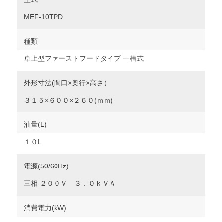
MEF-10TPD
種類
卓上型ファーストフードタイプ 一槽式
外形寸法(間口×奥行×高さ）
３１５×６００×２６０(ｍｍ)
油量(L)
１０L
電源(50/60Hz)
三相 ２００Ｖ ３．０ｋＶＡ
消費電力(kW)