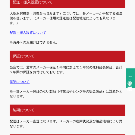
配送・搬入設置について
大型厨房機器（調理台も含みます）については、各メーカーが手配する運送
便を使います。（メーカー使用の運送便は配達地域によっても異なりま
す。）
配送・搬入設置について
※海外へのお届けはできません。
保証について
当店では、通常のメーカー保証１年間に加えて１年間の無料延長保証、合計
２年間の保証をお付けしております。
ご注文前の確認事項
保証について
※一部メーカー保証のない製品（作業台やシンク等の板金製品）は対象外と
なります。
納期について
配送はメーカー直送になります。メーカーの在庫状況及び納品地域により異
なります。