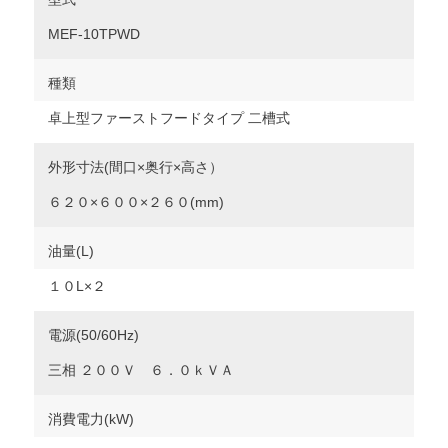
MEF-10TPWD
種類
卓上型ファーストフードタイプ 二槽式
外形寸法(間口×奥行×高さ）
６２０×６００×２６０(mm)
油量(L)
１０L×２
電源(50/60Hz)
三相 ２００Ｖ ６．０ｋＶＡ
消費電力(kW)