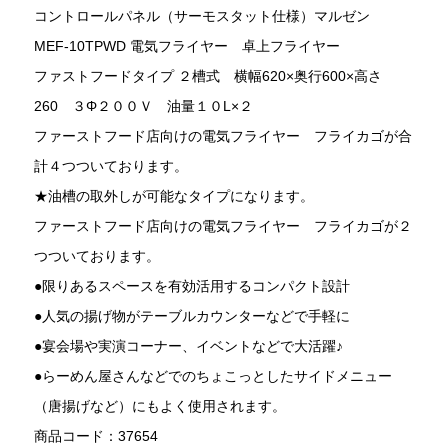
コントロールパネル（サーモスタット仕様）マルゼン
MEF-10TPWD 電気フライヤー 卓上フライヤー
ファストフードタイプ ２槽式 横幅620×奥行600×高さ
260 ３Φ２００Ｖ 油量１０L×２
ファーストフード店向けの電気フライヤー フライカゴが合
計４つついております。
★油槽の取外しが可能なタイプになります。
ファーストフード店向けの電気フライヤー フライカゴが２
つついております。
●限りあるスペースを有効活用するコンパクト設計
●人気の揚げ物がテーブルカウンターなどで手軽に
●宴会場や実演コーナー、イベントなどで大活躍♪
●らーめん屋さんなどでのちょこっとしたサイドメニュー
（唐揚げなど）にもよく使用されます。
商品コード：37654