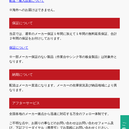
配送・搬入設置について
※海外へのお届けはできません。
保証について
当店では、通常のメーカー保証１年間に加えて１年間の無料延長保証、合計
２年間の保証をお付けしております。
保証について
※一部メーカー保証のない製品（作業台やシンク等の板金製品）は対象外と
なります。
納期について
配送はメーカー直送になります。メーカーの在庫状況及び納品地域により異
なります。
アフターサービス
全国各地のメーカー拠点から迅速に対応する万全のフォロー体制です。
ご注文前の確認事項
ご不明な点や、お困りの事などのお問い合わせはお問い合わせフォーム及
び、下記フリーダイヤル（携帯可）でお気軽にお問い合わせください。