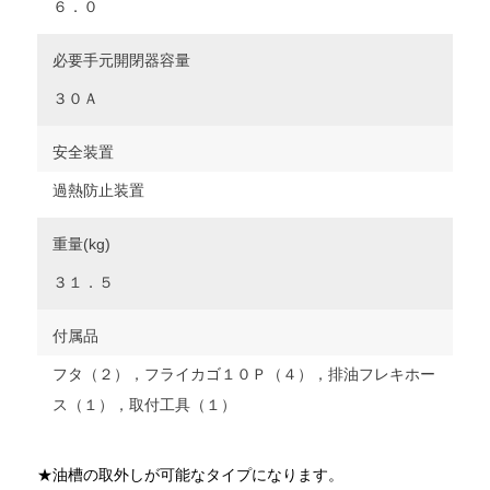
６．０
必要手元開閉器容量
３０Ａ
安全装置
過熱防止装置
重量(kg)
３１．５
付属品
フタ（２），フライカゴ１０Ｐ（４），排油フレキホー
ス（１），取付工具（１）
★油槽の取外しが可能なタイプになります。