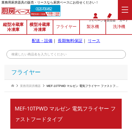
業務⽤厨房器具の販売・リースなら厨房ベースにお任せください！
0120-706-862
マイページ
会員登録
カート
縦型冷蔵庫
横型冷蔵庫
フライヤー
製氷機
洗浄機
冷凍庫
冷凍庫
配送・設備
｜
長期無料保証
｜
リース
フライヤー
業務用厨房機器
MEF-10TPWD マルゼン 電気フライヤー ファストフードタイプ
MEF-10TPWD マルゼン 電気フライヤー フ
ァストフードタイプ