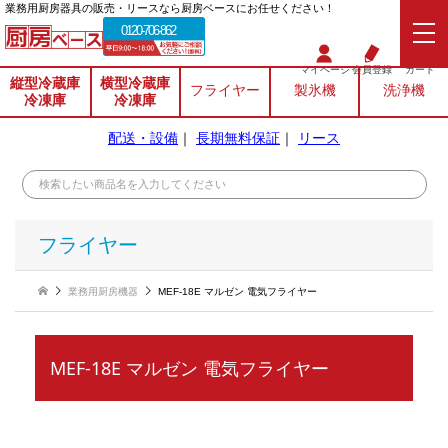
業務⽤厨房器具の販売・リースなら厨房ベースにお任せください！
0120-706-862
マイページ
会員登録
カート
縦型冷蔵庫
横型冷蔵庫
フライヤー
製氷機
洗浄機
冷凍庫
冷凍庫
配送・設備
｜
長期無料保証
｜
リース
フライヤー
業務用厨房機器
MEF-18E マルゼン 電気フライヤー
MEF-18E マルゼン 電気フライヤー