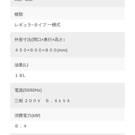
種類
レギュラ−タイプ 一槽式
外形寸法(間口×奥行×高さ）
４５０×６００×８００(mm)
油量(L)
１８L
電源(50/60Hz)
三相 ２００Ｖ ６．４ｋＶＡ
消費電力(kW)
６．４