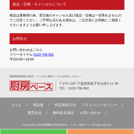
返品・交換・キャンセルについて
商品は業務用の為、受注後のキャンセル及び返品・交換は一切承れませんの
でご注意ください。ご不明な点がある場合は、ご注文前にお気軽にご相談く
ださいますようお願い申し上げます。
お問合せ
お問い合わせはこちら
フリーダイヤル
0120-706-862
平日9:00〜18:00
業務⽤厨房器具の販売・リースなら厨房ベースにお任せください！
〒270-1167 千葉県我孫子市台田4-11-36
TEL：0120-706-862
コラム
用語集
特定商取引法
プライバシーポリシー
運営会社
無料延⻑保証
お問い合わせ
Copyright(C) 2020 厨房機器 料理道具 販売・リース - 厨房ベース. All rights reserved.