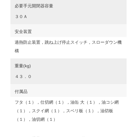
必要手元開閉器容量
３０Ａ
安全装置
過熱防止装置，跳ね上げ停止スイッチ，スローダウン機
構
重量(kg)
４３．０
付属品
フタ（１），仕切網（１），油缶 大（１），油コシ網
（１），スクイ網（１），スベリ板（１），油切板
（１），油切網（１）