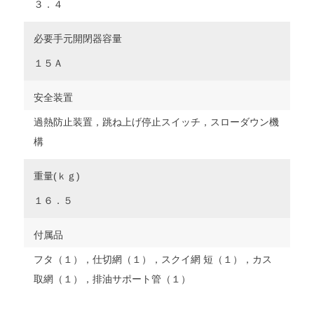
３．４
必要手元開閉器容量
１５Ａ
安全装置
過熱防止装置，跳ね上げ停止スイッチ，スローダウン機
構
重量(ｋｇ)
１６．５
付属品
フタ（１），仕切網（１），スクイ網 短（１），カス
取網（１），排油サポート管（１）