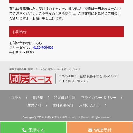
商品は業務用の為、受注後のキャンセル及び返品・交換は一切承れませんの
でご注意ください。ご不明な点がある場合は、ご注文前にお気軽にご相談く
ださいますようお願い申し上げます。
お問合せ
お問い合わせはこちら
フリーダイヤル
0120-706-862
平日9:00〜18:00
業務⽤厨房器具の販売・リースなら厨房ベースにお任せください！
〒270-1167 千葉県我孫子市台田4-11-36
TEL：0120-706-862
コラム
用語集
特定商取引法
プライバシーポリシー
運営会社
無料延⻑保証
お問い合わせ
Copyright(C) 2020 厨房機器 料理道具 販売・リース - 厨房ベース. All rights reserved.
電話する
WEB受付