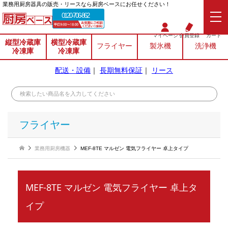
業務⽤厨房器具の販売・リースなら厨房ベースにお任せください！
0120-706-862
マイページ
会員登録
カート
縦型冷蔵庫
横型冷蔵庫
フライヤー
製氷機
洗浄機
冷凍庫
冷凍庫
配送・設備
｜
長期無料保証
｜
リース
フライヤー
業務用厨房機器
MEF-8TE マルゼン 電気フライヤー 卓上タイプ
MEF-8TE マルゼン 電気フライヤー 卓上タ
イプ