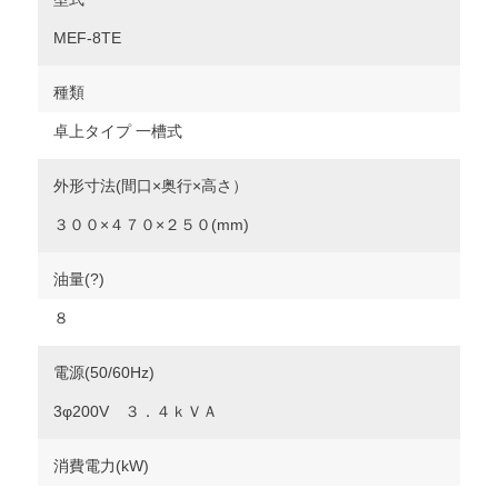
MEF-8TE
種類
卓上タイプ 一槽式
外形寸法(間口×奥行×高さ）
３００×４７０×２５０(mm)
油量(?)
８
電源(50/60Hz)
3φ200V ３．４ｋＶＡ
消費電力(kW)