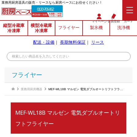
業務⽤厨房器具の販売・リースなら厨房ベースにお任せください！
0120-706-862
マイページ
会員登録
カート
縦型冷蔵庫
横型冷蔵庫
フライヤー
製氷機
洗浄機
冷凍庫
冷凍庫
配送・設備
｜
長期無料保証
｜
リース
フライヤー
業務用厨房機器
MEF-WL18B マルゼン 電気ダブルオートリフトフライヤー
MEF-WL18B マルゼン 電気ダブルオートリ
フトフライヤー