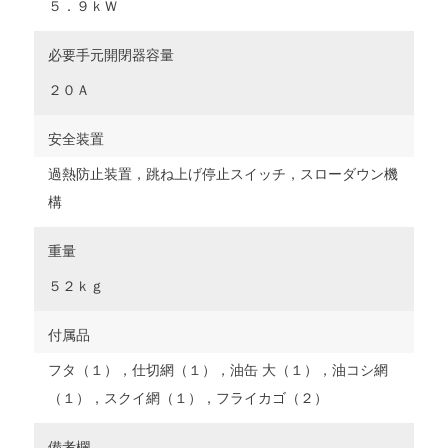
５．９ｋＷ
必要手元開閉器容量
２０Ａ
安全装置
過熱防止装置，跳ね上げ停止スイッチ，スローダウン機
構
重量
５２ｋｇ
付属品
フタ（１），仕切網（１），油缶 大（１），油コシ網
（１），スクイ網（１），フライカゴ（２）
備考欄