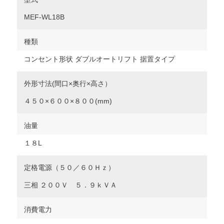
MEF-WL18B
種類
コンセント形状 ダブルオートリフト 据置タイプ
外形寸法(間口×奥行×高さ）
４５０×６００×８００(mm)
油量
１８L
定格電源（５０／６０Ｈｚ）
三相 ２００Ｖ ５．９ｋＶＡ
消費電力