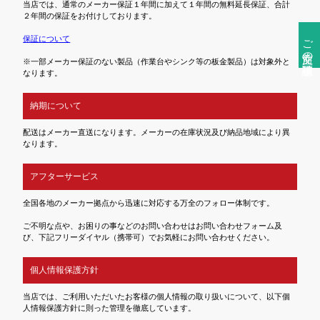
当店では、通常のメーカー保証１年間に加えて１年間の無料延長保証、合計
２年間の保証をお付けしております。
ご注文前の確認事項
保証について
※一部メーカー保証のない製品（作業台やシンク等の板金製品）は対象外と
なります。
納期について
配送はメーカー直送になります。メーカーの在庫状況及び納品地域により異
なります。
アフターサービス
全国各地のメーカー拠点から迅速に対応する万全のフォロー体制です。
ご不明な点や、お困りの事などのお問い合わせはお問い合わせフォーム及
び、下記フリーダイヤル（携帯可）でお気軽にお問い合わせください。
個人情報保護方針
当店では、ご利用いただいたお客様の個人情報の取り扱いについて、以下個
人情報保護方針に則った管理を徹底しています。