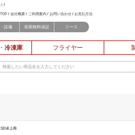
い！
TOP
会社概要
ご利用案内
お問い合わせ
お支払方法
・設備
長期無料保証
リース
・
冷凍庫
フライヤー
 SD卓上用