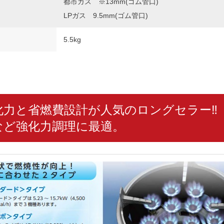
都市ガス ※13mm(ゴム管口)
LPガス 9.5mm(ゴム管口)
5.5kg
化力と省燃費設計が人気のロングセラー‼
など強化力調理に最適。