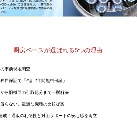
厨房ベースが選ばれる5つの理由
料の事前現地調査
独自保証で「合計2年間無料保証」
事から旧機器の引取処分まで一挙解決
に偏らない、最適な機種の比較提案
達成！通販の利便性と対面サポートの安心感を両立