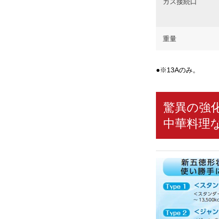
ガス接続口
重量
●※13Aのみ。
驚異の強
中華料理