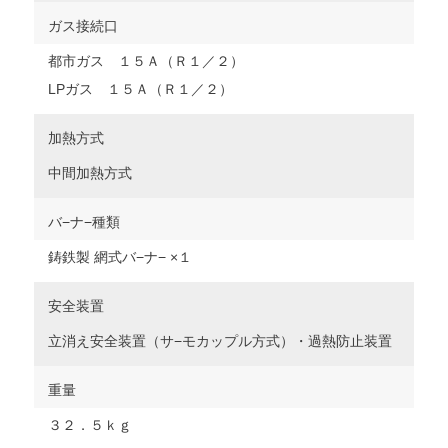
ガス接続口
都市ガス １５Ａ（Ｒ１／２）
LPガス １５Ａ（Ｒ１／２）
加熱方式
中間加熱方式
バ−ナ−種類
鋳鉄製 網式バ−ナ− ×１
安全装置
立消え安全装置（サ−モカップル方式）・過熱防止装置
重量
３２．５ｋｇ