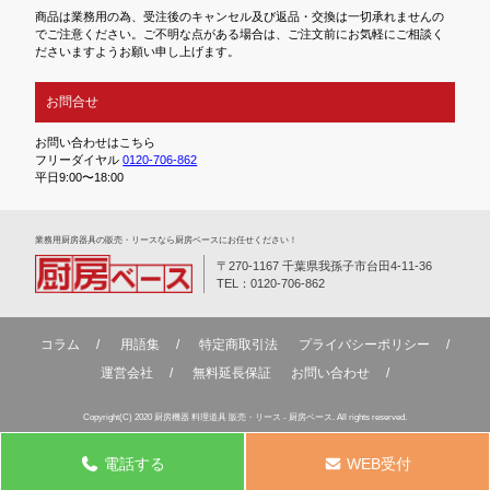
商品は業務用の為、受注後のキャンセル及び返品・交換は一切承れませんの
でご注意ください。ご不明な点がある場合は、ご注文前にお気軽にご相談く
ださいますようお願い申し上げます。
お問合せ
お問い合わせはこちら
フリーダイヤル
0120-706-862
平日9:00〜18:00
業務⽤厨房器具の販売・リースなら厨房ベースにお任せください！
〒270-1167 千葉県我孫子市台田4-11-36
TEL：0120-706-862
コラム
用語集
特定商取引法
プライバシーポリシー
運営会社
無料延⻑保証
お問い合わせ
Copyright(C) 2020 厨房機器 料理道具 販売・リース - 厨房ベース. All rights reserved.
電話する
WEB受付