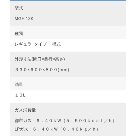
型式
MGF-13K
種類
レギュラ−タイプ 一槽式
外形寸法(間口×奥行×高さ)
３３０×６００×８００(ｍｍ)
油量
１３L
ガス消費量
都市ガス ６．４０ｋＷ（５，５００ｋｃａｌ／ｈ）
LPガス ６．４０ｋＷ（０．４６ｋｇ／ｈ）