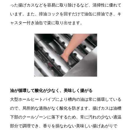
った揚げカスなどを容易に取り除けるなど、清掃性に優れて
います。また、排油コックを回すだけで油缶に排油でき、キ
ャスター付き油缶で楽に取り出せます。
油が循環して酸化が少なく、美味しく揚がる
大型ホールヒートパイプにより槽内の油は常に循環している
ので、局所的な過熱がなく酸化を防ぎます。揚げカスは油槽
下部のクールゾーンに落下するため、常に汚れの少ない適温
部分で調理でき、香りを損なわない美味しい揚げあがりで