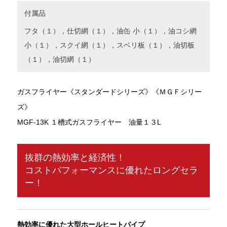
付属品
フタ（１），仕切網（１），油缶 小（１），油コシ網
小（１），スクイ網（１），スベリ板（１），油切板
（１），油切網（１）
ガスフライヤー《スタンダードシリーズ》《ＭＧＦシリー
ズ》
MGF-13K １槽式ガスフライヤー 油量１３L
抜群の熱効率と経済性！
コストパフォーマンスに優れたロングセラ
ー！
熱効率に優れた大型ホールヒートパイプ