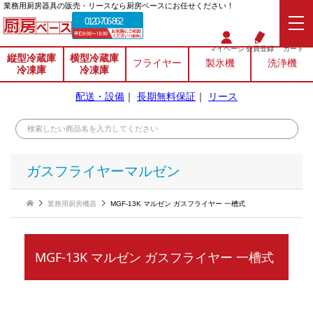
業務⽤厨房器具の販売・リースなら厨房ベースにお任せください！
0120-706-862
マイページ
会員登録
カート
縦型冷蔵庫
横型冷蔵庫
フライヤー
製氷機
洗浄機
冷凍庫
冷凍庫
配送・設備
｜
長期無料保証
｜
リース
ガスフライヤーマルゼン
業務用厨房機器
MGF-13K マルゼン ガスフライヤー 一槽式
MGF-13K マルゼン ガスフライヤー 一槽式