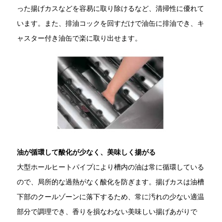
った揚げカスなどを容易に取り除けるなど、清掃性に優れて
います。また、排油コックを回すだけで油缶に排油でき、キ
ャスター付き油缶で楽に取り出せます。
油が循環して酸化が少なく、美味しく揚がる
大型ホールヒートパイプにより槽内の油は常に循環している
ので、局所的な過熱がなく酸化を防ぎます。揚げカスは油槽
下部のクールゾーンに落下するため、常に汚れの少ない適温
部分で調理でき、香りを損なわない美味しい揚げあがりで