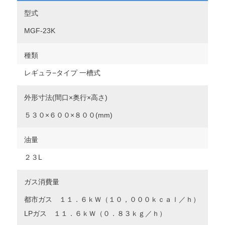
型式
MGF-23K
種類
レギュラ−タイプ 一槽式
外形寸法(間口×奥行×高さ)
５３０×６００×８００(mm)
油量
２３L
ガス消費量
都市ガス １１．６ｋＷ（１０，０００ｋｃａｌ／ｈ）
LPガス １１．６ｋＷ（０．８３ｋｇ／ｈ）