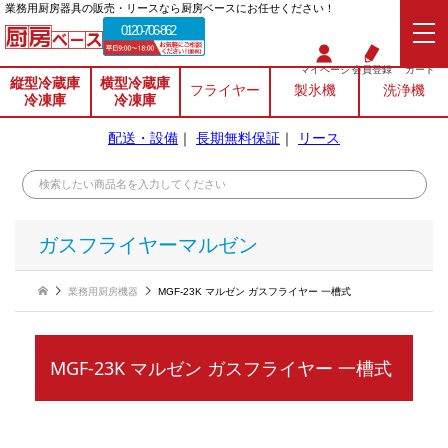
業務⽤厨房器具の販売・リースなら厨房ベースにお任せください！
0120-706-862
マイページ
会員登録
カート
縦型冷蔵庫
横型冷蔵庫
フライヤー
製氷機
洗浄機
冷凍庫
冷凍庫
配送・設備
｜
長期無料保証
｜
リース
ガスフライヤーマルゼン
業務用厨房機器
MGF-23K マルゼン ガスフライヤー 一槽式
MGF-23K マルゼン ガスフライヤー 一槽式