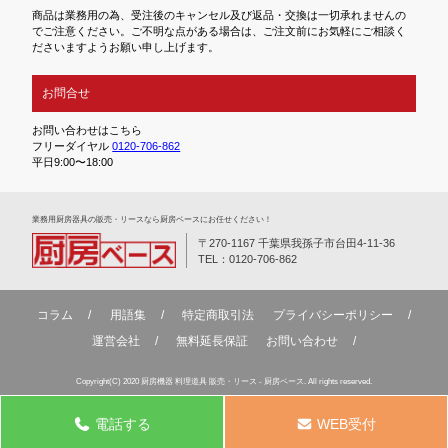
商品は業務用の為、受注後のキャンセル及び返品・交換は一切承れませんの
でご注意ください。ご不明な点がある場合は、ご注文前にお気軽にご相談く
ださいますようお願い申し上げます。
お問合せ
お問い合わせはこちら
フリーダイヤル
0120-706-862
平日9:00〜18:00
業務⽤厨房器具の販売・リースなら厨房ベースにお任せください！
〒270-1167 千葉県我孫子市台田4-11-36
TEL：0120-706-862
コラム
用語集
特定商取引法
プライバシーポリシー
運営会社
無料延⻑保証
お問い合わせ
Copyright(C) 2020 厨房機器 料理道具 販売・リース - 厨房ベース. All rights reserved.
電話する
WEB受付