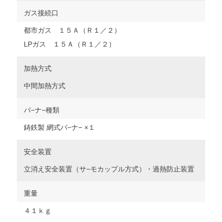
ガス接続口
都市ガス １５Ａ（Ｒ１／２）
LPガス １５Ａ（Ｒ１／２）
加熱方式
中間加熱方式
バ−ナ−種類
鋳鉄製 網式バ−ナ− ×１
安全装置
立消え安全装置（サ−モカップル方式）・過熱防止装置
重量
４１ｋｇ