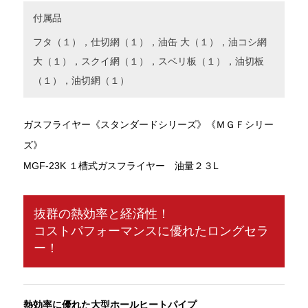
付属品
フタ（１），仕切網（１），油缶 大（１），油コシ網
大（１），スクイ網（１），スベリ板（１），油切板
（１），油切網（１）
ガスフライヤー《スタンダードシリーズ》《ＭＧＦシリー
ズ》
MGF-23K １槽式ガスフライヤー 油量２３L
抜群の熱効率と経済性！
コストパフォーマンスに優れたロングセラ
ー！
熱効率に優れた大型ホールヒートパイプ