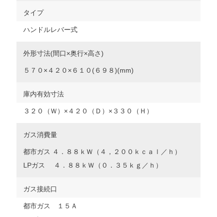
タイプ
ハンドルレバー式
外形寸法(間口×奥行×高さ)
５７０×４２０×６１０(６９８)(mm)
庫内有効寸法
３２０（Ｗ）×４２０（Ｄ）×３３０（Ｈ）
ガス消費量
都市ガス ４．８８ｋＷ（４，２００ｋｃａｌ／ｈ）
LPガス ４．８８ｋＷ（０．３５ｋｇ／ｈ）
ガス接続口
都市ガス １５Ａ