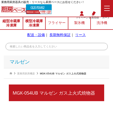
業務⽤厨房器具の販売・リースなら厨房ベースにお任せください！
0120-706-862
マイページ
会員登録
カート
縦型冷蔵庫
横型冷蔵庫
フライヤー
製氷機
洗浄機
冷凍庫
冷凍庫
配送・設備
｜
長期無料保証
｜
リース
マルゼン
業務用厨房機器
MGK-054UB マルゼン ガス上火式焼物器
MGK-054UB マルゼン ガス上火式焼物器