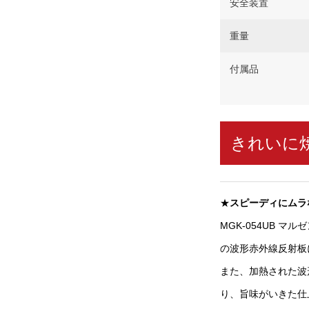
安全装置
重量
付属品
きれいに
★
スピーディにムラ
MGK-054UB 
の波形赤外線反射板
また、加熱された波
り、旨味がいきた仕