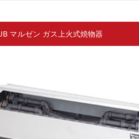
24UB マルゼン ガス上火式焼物器