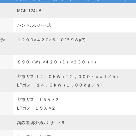
MGK-124UB
ハンドルレバー式
行×
１２００×４２０×６１０(６９８)(?)
８９０（Ｗ）×４２０（Ｄ）×３３０（Ｈ）
都市ガス １４．０ｋＷ（１２，０００ｋｃａｌ／ｈ）
LPガス １４．０ｋＷ（１．００ｋｇ／ｈ）
都市ガス １５Ａ ×２
LPガス １５Ａ ×２
鋳鉄製 赤外線バ−ナ− ×６