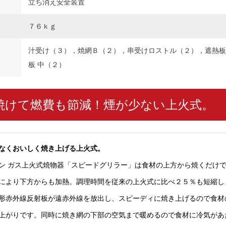
立ち消え安全装置
７６ｋｇ
汁受け（３），焼網Ｂ（２），串受けロストル（２），遮熱板
板 中（２）
焼けて燃費も節減！煙が少ない上火式。
なくおいしく焼き上げる上火式。
マルゼン ガス上火式焼物器「スピードグリラー」は食材の上方から焼くだけ
により下方からも加熱。調理時間を従来の上火式に比べ２５％も短縮し
形赤外線反射板が遠赤外線を放出し、スピーディに焼き上げるので食材
上がりです。同時に焼き網の下部の空気まで暖めるので食材に冷気があ