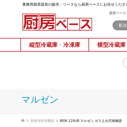
業務⽤厨房器具の販売・リースなら厨房ベースにお任せくださ
厨房ベース 
配送
縦型冷蔵庫
・
冷凍庫
横型冷蔵庫
マルゼン
業務用厨房機器
MGK-124UB マルゼン ガス上火式焼物器