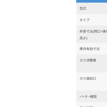
型式
タイプ
外形寸法(間口×奥
高さ)
庫内有効寸法
ガス消費量
ガス接続口
バ−ナ−種類