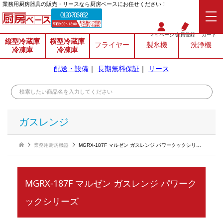
業務⽤厨房器具の販売・リースなら厨房ベースにお任せください！
0120-706-862
マイページ
会員登録
カート
縦型冷蔵庫
横型冷蔵庫
フライヤー
製氷機
洗浄機
冷凍庫
冷凍庫
配送・設備
｜
長期無料保証
｜
リース
ガスレンジ
業務用厨房機器
MGRX-187F マルゼン ガスレンジ パワークックシリーズ
MGRX-187F マルゼン ガスレンジ パワーク
ックシリーズ