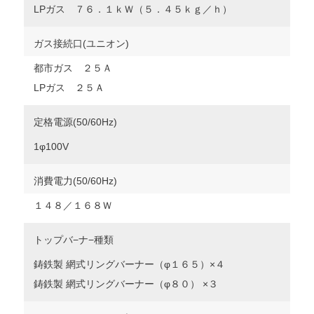
LPガス ７６．１ｋＷ（５．４５ｋｇ／ｈ）
ガス接続口(ユニオン)
都市ガス ２５Ａ
LPガス ２５Ａ
定格電源(50/60Hz)
1φ100V
消費電力(50/60Hz)
１４８／１６８Ｗ
トップバ−ナ−種類
鋳鉄製 網式リングバーナー（φ１６５）×４
鋳鉄製 網式リングバーナー（φ８０） ×３