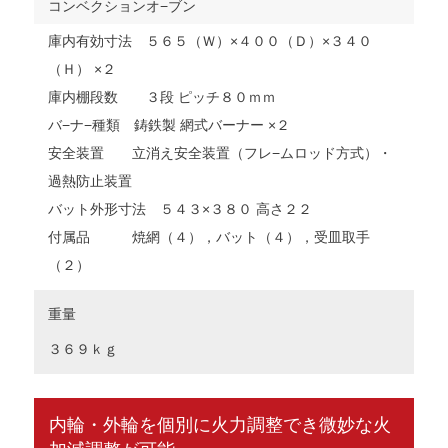
コンベクションオ−ブン
庫内有効寸法 ５６５（Ｗ）×４００（Ｄ）×３４０
（Ｈ） ×２
庫内棚段数 ３段 ピッチ８０ｍｍ
バ−ナ−種類 鋳鉄製 網式バーナー ×２
安全装置 立消え安全装置（フレ−ムロッド方式）・
過熱防止装置
バット外形寸法 ５４３×３８０ 高さ２２
付属品 焼網（４），バット（４），受皿取手
（２）
重量
３６９ｋｇ
内輪・外輪を個別に火力調整でき微妙な火