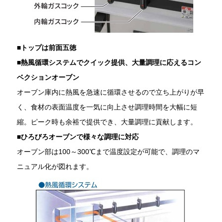
■
トップは前面五徳
■
熱風循環システムでクイック提供、大量調理に応えるコン
ベクションオーブン
オーブン庫内に熱風を急速に循環させるので立ち上がりが早
く、食材の表面温度を一気に向上させ調理時間を大幅に短
縮。ピーク時も余裕で提供でき、大量調理に貢献します。
■
ひろびろオーブンで様々な調理に対応
オーブン部は100～300℃まで温度設定が可能で、調理のマ
ニュアル化が図れます。