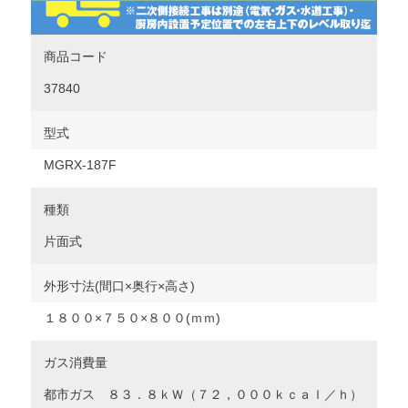
商品コード
37840
型式
MGRX-187F
種類
片面式
外形寸法(間口×奥行×高さ)
１８００×７５０×８００(ｍｍ)
ガス消費量
都市ガス ８３．８ｋＷ（７２，０００ｋｃａｌ／ｈ）