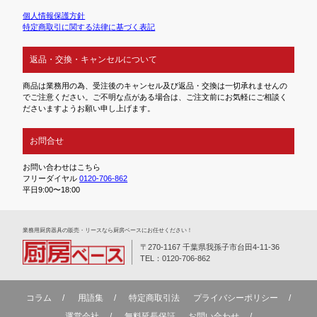
個人情報保護方針
特定商取引に関する法律に基づく表記
返品・交換・キャンセルについて
商品は業務用の為、受注後のキャンセル及び返品・交換は一切承れませんの
でご注意ください。ご不明な点がある場合は、ご注文前にお気軽にご相談く
ださいますようお願い申し上げます。
お問合せ
お問い合わせはこちら
フリーダイヤル
0120-706-862
平日9:00〜18:00
業務⽤厨房器具の販売・リースなら厨房ベースにお任せください！
〒270-1167 千葉県我孫子市台田4-11-36
TEL：0120-706-862
コラム
用語集
特定商取引法
プライバシーポリシー
運営会社
無料延⻑保証
お問い合わせ