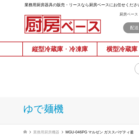
業務⽤厨房器具の販売・リースなら厨房ベースにお任せくださ
厨房ベース 
配送
縦型冷蔵庫
・
冷凍庫
横型冷蔵庫
ゆで麺機
業務用厨房機器
MGU-046PG マルゼン ガススパゲティ釜