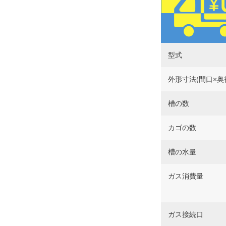
型式
外形寸法(間口×奥
槽の数
カゴの数
槽の水量
ガス消費量
ガス接続口